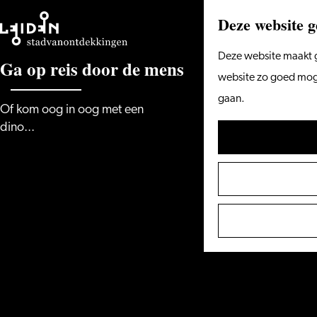
Deze website g
Ga
Deze website maakt g
G
a
o
p
r
e
i
s
d
o
o
r
d
e
m
e
n
s
naar
website zo goed mogel
de
gaan.
Of kom oog in oog met een
homepage
dino...