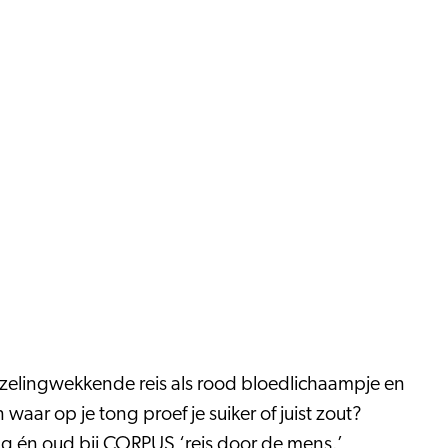
uizelingwekkende reis als rood bloedlichaampje en
waar op je tong proef je suiker of juist zout?
g én oud bij
CORPUS
‘reis door de mens.’