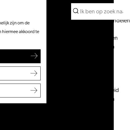
Wat te doen
Zoeken
Vanaf het water
Menu
Zoeken
Fietsen & wandelen
elijk zijn om de
Winkelen
an hiermee akkoord te
Eten & drinken
Met kinderen
Blogs
Plan je bezoek
VVV Leiden
Bereikbaarheid
Overnachten
Regio Leiden