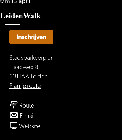
t/m 12 april
LeidenWalk
Inschrijven
Stadsparkeerplan
Haagweg 8
2311AA Leiden
naar
Plan je route
LeidenWalk
naar
Route
LeidenWalk
naar
E-mail
LeidenWalk
van
Website
LeidenWalk