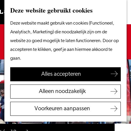
Vanaf het water
Deze website gebruikt cookies
Zoeken
Fietsen &
Menu
Zoeken
Ga
Deze website maakt gebruik van cookies (Functioneel,
wandelen
naar
Sorry, deze activiteit is niet meer beschikbaar.
Analytisch, Marketing) die noodzakelijk zijn om de
Winkelen
de
Bekijk het
actuele aanbod
voor de beschikbare
website zo goed mogelijk te laten functioneren. Door op
Eten & drinken
homepage
opties.
accepteren te klikken, geef je aan hiermee akkoord te
Met kinderen
gaan.
Blogs
Alles accepteren
Plan je bezoek
VVV Leiden
Alleen noodzakelijk
Bereikbaarheid
Overnachten
Voorkeuren aanpassen
Regio Leiden