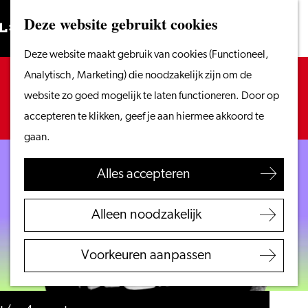
Vanaf het water
Deze website gebruikt cookies
Zoeken
Fietsen &
Menu
Zoeken
Ga
Deze website maakt gebruik van cookies (Functioneel,
wandelen
naar
Sorry, deze activiteit is niet meer beschikbaar.
Analytisch, Marketing) die noodzakelijk zijn om de
Winkelen
de
Bekijk het
actuele aanbod
voor de beschikbare
website zo goed mogelijk te laten functioneren. Door op
Eten & drinken
homepage
opties.
accepteren te klikken, geef je aan hiermee akkoord te
Met kinderen
gaan.
Blogs
Alles accepteren
Plan je bezoek
VVV Leiden
Alleen noodzakelijk
Bereikbaarheid
Overnachten
Voorkeuren aanpassen
Regio Leiden