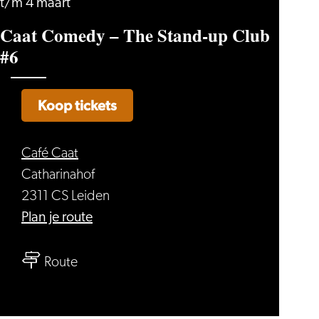
t/m 4 maart
Caat Comedy – The Stand-up Club
#6
Koop tickets
Café Caat
Catharinahof
2311 CS Leiden
naar
Plan je route
Caat
naar
Comedy
Route
Caat
–
Comedy
The