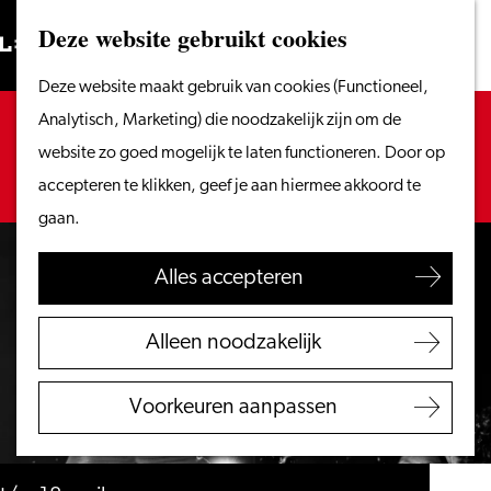
Vanaf het water
Deze website gebruikt cookies
Zoeken
Fietsen &
Menu
Zoeken
Ga
Deze website maakt gebruik van cookies (Functioneel,
wandelen
naar
Sorry, deze activiteit is niet meer beschikbaar.
Analytisch, Marketing) die noodzakelijk zijn om de
Winkelen
de
Bekijk het
actuele aanbod
voor de beschikbare
website zo goed mogelijk te laten functioneren. Door op
Eten & drinken
homepage
opties.
accepteren te klikken, geef je aan hiermee akkoord te
Met kinderen
gaan.
Blogs
Alles accepteren
Plan je bezoek
VVV Leiden
Alleen noodzakelijk
Bereikbaarheid
Overnachten
Voorkeuren aanpassen
Regio Leiden