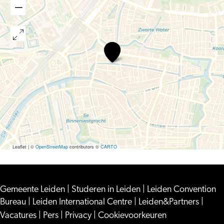
Jawat!
Leaflet
|
©
OpenStreetMap
contributors ©
CARTO
Gemeente Leiden
|
Studeren in Leiden
|
Leiden Convention
Bureau
|
Leiden International Centre
|
Leiden&Partners
|
Vacatures
|
Pers
|
Privacy
|
Cookievoorkeuren