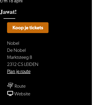
t/m 18 april
Jawat!
Koop je tickets
Nobel
De Nobel
Marktsteeg 8
2312 CS LEIDEN
naar
Plan je route
Jawat!
naar
Route
Jawat!
van
Website
Jawat!