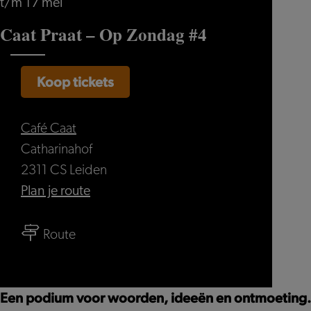
t/m 17 mei
Caat Praat – Op Zondag #4
Koop tickets
Café Caat
Catharinahof
2311 CS Leiden
naar
Plan je route
Caat
naar
Praat
Route
Caat
–
Praat
Op
–
Zondag
Een podium voor woorden, ideeën en ontmoeting.