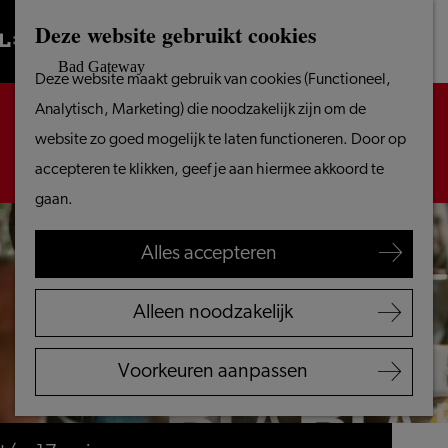
Vanaf het water
Deze website gebruikt cookies
Zoeken
Fietsen &
Menu
Zoeken
Ga
Deze website maakt gebruik van cookies (Functioneel,
wandelen
naar
Sorry, deze activiteit is niet meer beschikbaar.
Analytisch, Marketing) die noodzakelijk zijn om de
Winkelen
de
Bekijk het
actuele aanbod
voor de beschikbare
website zo goed mogelijk te laten functioneren. Door op
Eten & drinken
homepage
opties.
accepteren te klikken, geef je aan hiermee akkoord te
Met kinderen
gaan.
Blogs
Alles accepteren
Plan je bezoek
VVV Leiden
Alleen noodzakelijk
Bereikbaarheid
Overnachten
Voorkeuren aanpassen
Regio Leiden