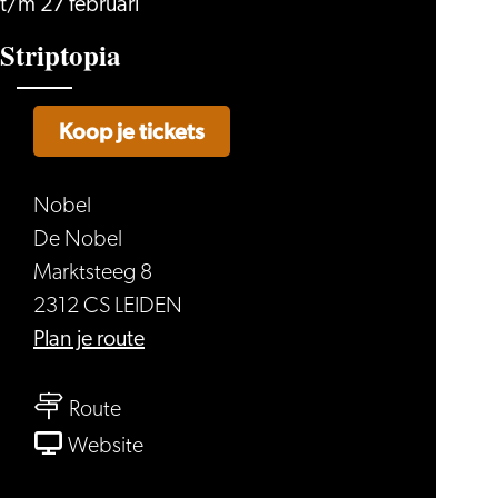
t/m 27 februari
Striptopia
Koop je tickets
Nobel
De Nobel
Marktsteeg 8
2312 CS LEIDEN
naar
Plan je route
Striptopia
naar
Route
Striptopia
van
Website
Striptopia