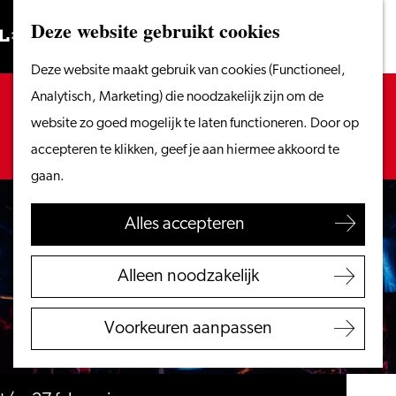
Vanaf het water
Deze website gebruikt cookies
Zoeken
Fietsen &
Menu
Zoeken
Ga
Deze website maakt gebruik van cookies (Functioneel,
wandelen
naar
Sorry, deze activiteit is niet meer beschikbaar.
Analytisch, Marketing) die noodzakelijk zijn om de
Winkelen
de
Bekijk het
actuele aanbod
voor de beschikbare
website zo goed mogelijk te laten functioneren. Door op
Eten & drinken
homepage
opties.
accepteren te klikken, geef je aan hiermee akkoord te
Met kinderen
gaan.
Blogs
Alles accepteren
Plan je bezoek
VVV Leiden
Alleen noodzakelijk
Bereikbaarheid
Overnachten
Voorkeuren aanpassen
Regio Leiden