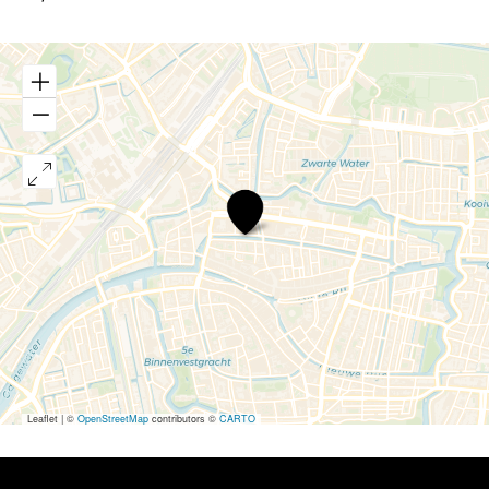
Striptopia
Leaflet
|
©
OpenStreetMap
contributors ©
CARTO