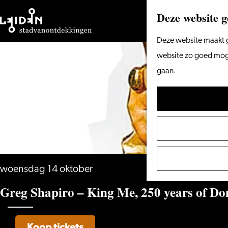
Deze website g
Ga
Deze website maakt g
naar
website zo goed mogel
de
gaan.
homepage
woensdag 14 oktober
Greg Shapiro – King Me, 250 years of D
Koop tickets