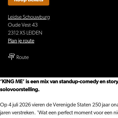
Leidse Schouwburg
Oude Vest 43
2312 XS LEIDEN
naar
Plan je route
Greg
naar
Shapiro
Route
Greg
–
Shapiro
King
–
Me,
‘KING ME’ is een mix van standup-comedy en story
King
250
solovoorstelling.
Me,
years
250
of
Op 4 juli 2026 vieren de Verenigde Staten 250 jaar o
years
Donald
jaren verstreken. 'Wat een perfect moment voor een n