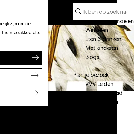
Wat te doen
Zoeken
Vanaf het water
Menu
Zoeken
Fietsen & wandelen
elijk zijn om de
Winkelen
an hiermee akkoord te
Eten & drinken
Met kinderen
Blogs
Plan je bezoek
VVV Leiden
Bereikbaarheid
Overnachten
Regio Leiden