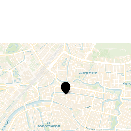
Greg
Shapiro
–
King
Me,
250
years
of
Donald