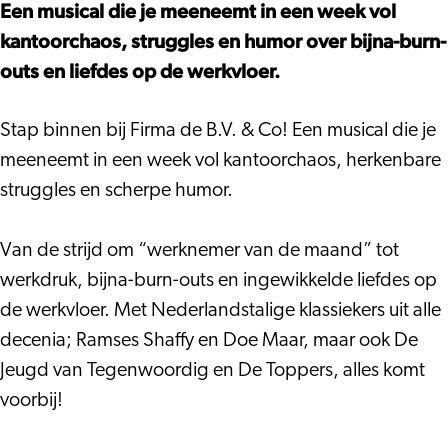
Tooneel
Firma
Een musical die je meeneemt in een week vol
–
de
kantoorchaos, struggles en humor over bijna-burn-
Firma
BV
outs en liefdes op de werkvloer.
de
&
BV
Co
Stap binnen bij Firma de B.V. & Co! Een musical die je
&
meeneemt in een week vol kantoorchaos, herkenbare
Co
struggles en scherpe humor.
Van de strijd om “werknemer van de maand” tot
werkdruk, bijna-burn-outs en ingewikkelde liefdes op
de werkvloer. Met Nederlandstalige klassiekers uit alle
decenia; Ramses Shaffy en Doe Maar, maar ook De
Jeugd van Tegenwoordig en De Toppers, alles komt
voorbij!