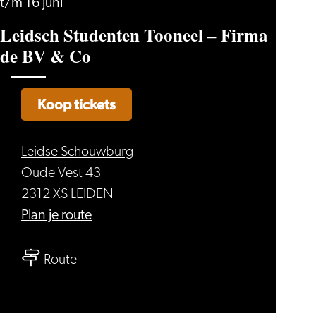
t/m 16 juni
Leidsch Studenten Tooneel – Firma
de BV & Co
Koop tickets
Leidse Schouwburg
Oude Vest 43
2312 XS LEIDEN
naar
Plan je route
Leidsch
naar
Studenten
Route
Leidsch
Tooneel
Studenten
–