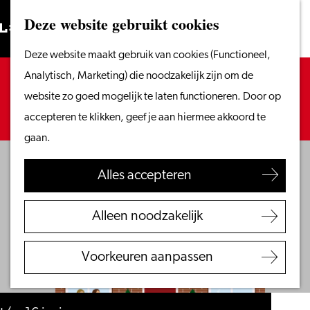
Vanaf het water
Deze website gebruikt cookies
Zoeken
Fietsen &
Menu
Zoeken
Ga
Deze website maakt gebruik van cookies (Functioneel,
wandelen
naar
Sorry, deze activiteit is niet meer beschikbaar.
Analytisch, Marketing) die noodzakelijk zijn om de
Winkelen
de
Bekijk het
actuele aanbod
voor de beschikbare
website zo goed mogelijk te laten functioneren. Door op
Eten & drinken
homepage
opties.
accepteren te klikken, geef je aan hiermee akkoord te
Met kinderen
gaan.
Blogs
Alles accepteren
Plan je bezoek
VVV Leiden
Alleen noodzakelijk
Bereikbaarheid
Overnachten
Voorkeuren aanpassen
Regio Leiden