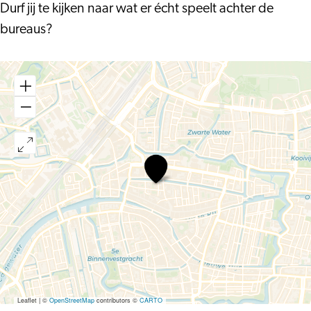
Durf jij te kijken naar wat er écht speelt achter de
bureaus?
Leidsch
Studenten
Tooneel
–
Firma
de
BV
&
Co
Leaflet
|
©
OpenStreetMap
contributors ©
CARTO