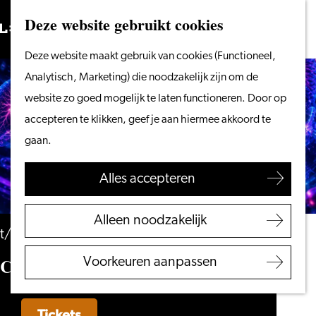
Vanaf het water
Deze website gebruikt cookies
Zoeken
Fietsen &
Menu
Zoeken
Ga
Deze website maakt gebruik van cookies (Functioneel,
wandelen
naar
Analytisch, Marketing) die noodzakelijk zijn om de
Winkelen
de
website zo goed mogelijk te laten functioneren. Door op
Eten & drinken
homepage
accepteren te klikken, geef je aan hiermee akkoord te
Met kinderen
gaan.
Blogs
Alles accepteren
Plan je bezoek
VVV Leiden
Alleen noodzakelijk
Bereikbaarheid
t/m 23 augustus
Overnachten
CORPUS UNLOCKED
Voorkeuren aanpassen
Regio Leiden
Tickets