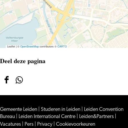
Leaflet
|
©
OpenStreetMap
contributors ©
CARTO
Deel deze pagina
Deel
Deel
deze
deze
pagina
pagina
Gemeente Leiden
op
op
|
Studeren in Leiden
|
Leiden Convention
Bureau
|
Leiden International Centre
|
Leiden&Partners
|
Facebook
WhatsApp
Vacatures
|
Pers
|
Privacy
|
Cookievoorkeuren