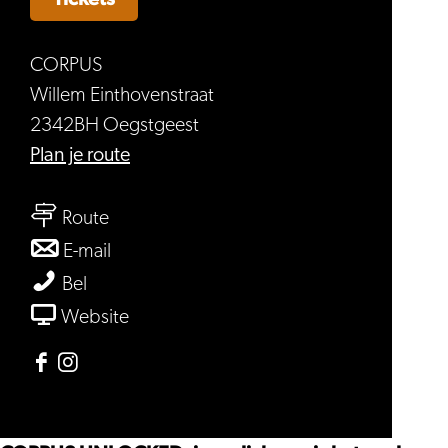
CORPUS
Willem Einthovenstraat
2342BH Oegstgeest
naar
Plan je route
CORPUS
naar
UNLOCKED
Route
CORPUS
naar
E-mail
UNLOCKED
CORPUS
CORPUS
Bel
UNLOCKED
UNLOCKED
van
Website
CORPUS
UNLOCKED
Facebook
Instagram
CORPUS
CORPUS
UNLOCKED
UNLOCKED