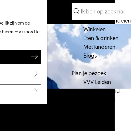
Wat te doen
Zoeken
Vanaf het water
Menu
Zoeken
Fietsen & wandelen
elijk zijn om de
Winkelen
an hiermee akkoord te
Eten & drinken
Met kinderen
Blogs
Plan je bezoek
VVV Leiden
Bereikbaarheid
Overnachten
Regio Leiden