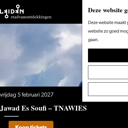
Deze website g
Ga
Deze website maakt g
naar
website zo goed mogel
de
gaan.
homepage
vrijdag 5 februari 2027
Jawad Es Soufi – TNAWIES
Koop tickets