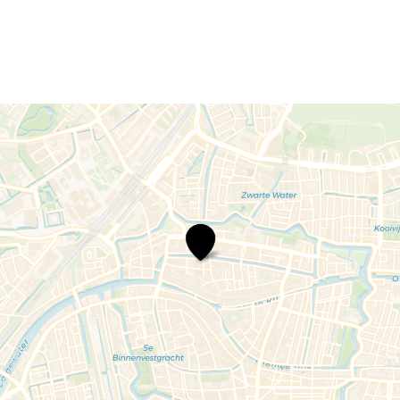
Jawad
Es
Soufi
–
TNAWIES