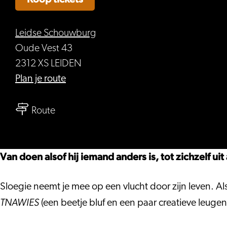
Leidse Schouwburg
Oude Vest 43
2312 XS LEIDEN
naar
Plan je route
Jawad
naar
Es
Route
Jawad
Soufi
Es
–
Soufi
TNAWIES
Van doen alsof hij iemand anders is, tot zichzelf 
–
TNAWIES
Sloegie neemt je mee op een vlucht door zijn leven. Al
TNAWIES
(een beetje bluf en een paar creatieve leugentj