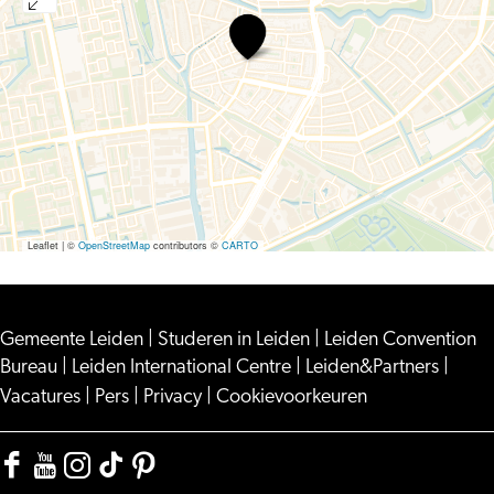
Queer
Schrijfworkshop
Leaflet
|
©
OpenStreetMap
contributors ©
CARTO
Gemeente Leiden
|
Studeren in Leiden
|
Leiden Convention
Bureau
|
Leiden International Centre
|
Leiden&Partners
|
Vacatures
|
Pers
|
Privacy
|
Cookievoorkeuren
Facebook
YouTube
Instagram
TikTok
Pinterest