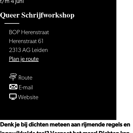
t/m 4 juni
Queer Schrijfworkshop
BOP Herenstraat
Herenstraat 61
2313 AG Leiden
naar
Plan je route
Queer
naar
Schrijfworkshop
Route
Queer
naar
E-mail
Schrijfworkshop
Queer
van
Website
Schrijfworkshop
Queer
Schrijfworkshop
Denk je bij dichten meteen aan rijmende regels en