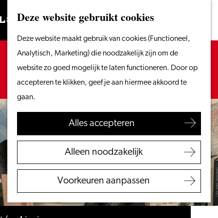
Vanaf het water
Deze website gebruikt cookies
Zoeken
Fietsen &
Menu
Zoeken
Ga
Deze website maakt gebruik van cookies (Functioneel,
wandelen
naar
Sorry, deze activiteit is niet meer beschikbaar.
Analytisch, Marketing) die noodzakelijk zijn om de
Winkelen
de
Bekijk het
actuele aanbod
voor de beschikbare
website zo goed mogelijk te laten functioneren. Door op
Eten & drinken
homepage
opties.
accepteren te klikken, geef je aan hiermee akkoord te
Met kinderen
gaan.
Blogs
Alles accepteren
Plan je bezoek
VVV Leiden
Alleen noodzakelijk
Bereikbaarheid
Overnachten
Voorkeuren aanpassen
Regio Leiden