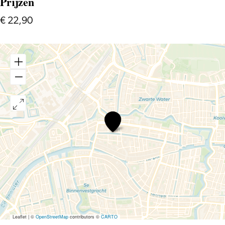
Prijzen
€ 22,90
Nashville's
Country
Café
Leaflet
|
©
OpenStreetMap
contributors ©
CARTO