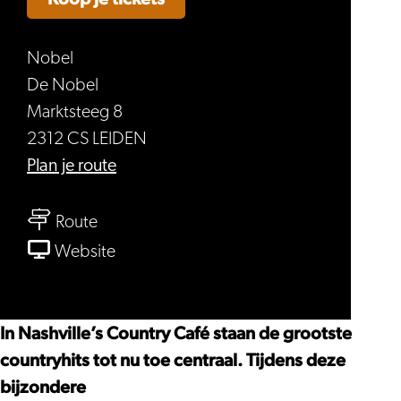
Nobel
De Nobel
Marktsteeg 8
2312 CS LEIDEN
naar
Plan je route
Nashville's
naar
Country
Route
Nashville's
Café
van
Website
Country
Nashville's
Café
Country
Café
In Nashville’s Country Café staan de grootste
countryhits tot nu toe centraal. Tijdens deze
bijzondere