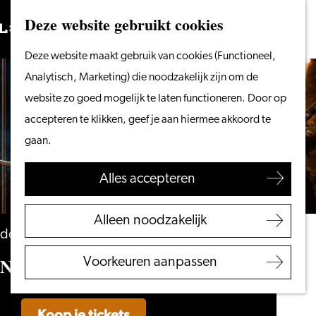
Vanaf het water
Deze website gebruikt cookies
Zoeken
Fietsen &
Menu
Zoeken
Ga
Deze website maakt gebruik van cookies (Functioneel,
wandelen
naar
Analytisch, Marketing) die noodzakelijk zijn om de
Winkelen
de
website zo goed mogelijk te laten functioneren. Door op
Eten & drinken
homepage
accepteren te klikken, geef je aan hiermee akkoord te
Met kinderen
gaan.
Blogs
Alles accepteren
Plan je bezoek
VVV Leiden
Alleen noodzakelijk
Bereikbaarheid
donderdag 25 februari 2027
Overnachten
Nashville's Country Café
Voorkeuren aanpassen
Regio Leiden
Koop je tickets