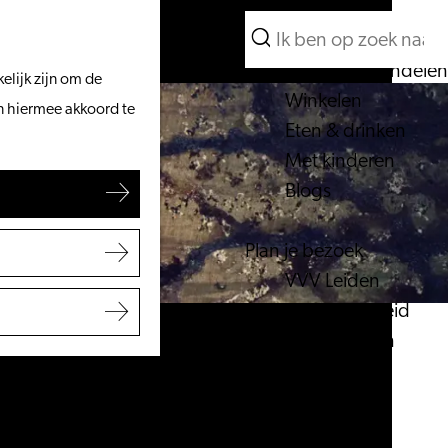
Wat te doen
Zoeken
Vanaf het water
Menu
Zoeken
Fietsen & wandelen
elijk zijn om de
Winkelen
an hiermee akkoord te
Eten & drinken
Met kinderen
Blogs
Plan je bezoek
VVV Leiden
Bereikbaarheid
Overnachten
Regio Leiden