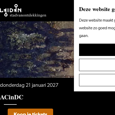
Deze website g
Ga
Deze website maakt g
naar
website zo goed mogel
de
gaan.
homepage
donderdag 21 januari 2027
ACinDC
Koop je tickets