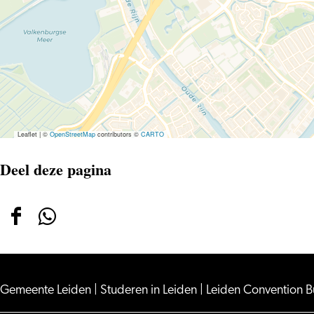
Leaflet
|
©
OpenStreetMap
contributors ©
CARTO
Deel deze pagina
Deel
Deel
deze
deze
pagina
pagina
op
op
Gemeente Leiden
|
Studeren in Leiden
|
Leiden Convention 
Facebook
WhatsApp