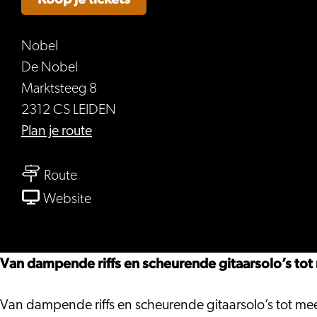
Nobel
De Nobel
Marktsteeg 8
2312 CS LEIDEN
naar
Plan je route
ACinDC
naar
Route
ACinDC
van
Website
ACinDC
Van dampende riffs en scheurende gitaarsolo’s to
Van dampende riffs en scheurende gitaarsolo’s tot me