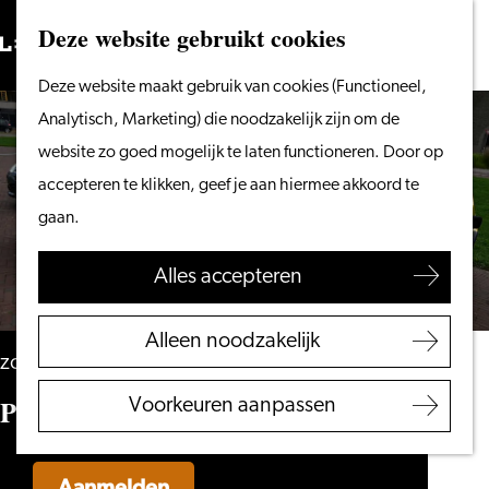
Vanaf het water
Deze website gebruikt cookies
Zoeken
Fietsen &
Menu
Zoeken
Ga
Deze website maakt gebruik van cookies (Functioneel,
wandelen
naar
Analytisch, Marketing) die noodzakelijk zijn om de
Winkelen
de
website zo goed mogelijk te laten functioneren. Door op
Eten & drinken
homepage
accepteren te klikken, geef je aan hiermee akkoord te
Met kinderen
gaan.
Blogs
Alles accepteren
Plan je bezoek
VVV Leiden
Alleen noodzakelijk
Bereikbaarheid
zondag 30 augustus
Overnachten
Pride Leiden, Gay Classic Car Rally
Voorkeuren aanpassen
Regio Leiden
Aanmelden