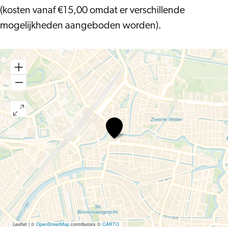
(kosten vanaf €15,00 omdat er verschillende
mogelijkheden aangeboden worden).
Pride
Leiden,
Gay
Classic
Car
Rally
Leaflet
|
©
OpenStreetMap
contributors ©
CARTO