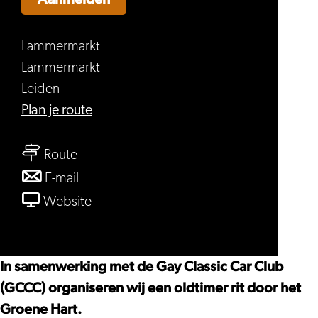
Lammermarkt
Lammermarkt
Leiden
naar
Plan je route
Pride
naar
Leiden,
Route
Pride
Gay
naar
E-mail
Leiden,
Classic
Pride
van
Website
Gay
Car
Leiden,
Pride
Classic
Rally
Gay
Leiden,
Car
Classic
Gay
In samenwerking met de Gay Classic Car Club
Rally
Car
Classic
(GCCC) organiseren wij een oldtimer rit door het
Rally
Car
Groene Hart.