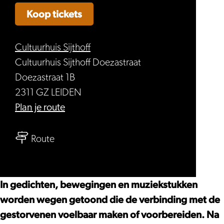
Koop tickets
Cultuurhuis Sijthoff
Cultuurhuis Sijthoff Doezastraat
Doezastraat 1B
2311 GZ LEIDEN
naar
Plan je route
EURITMIEVOORSTELLING,
naar
‘ER
Route
EURITMIEVOORSTELLING,
IS
‘ER
BERICHT,
IS
OVER
In gedichten, bewegingen en muziekstukken
BERICHT,
EN
worden wegen getoond die de verbinding met de
OVER
WEER’
gestorvenen voelbaar maken of voorbereiden. Na