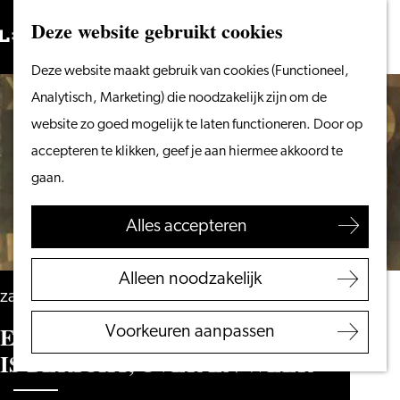
Vanaf het water
Deze website gebruikt cookies
Zoeken
Fietsen &
Menu
Zoeken
Ga
Deze website maakt gebruik van cookies (Functioneel,
wandelen
naar
Analytisch, Marketing) die noodzakelijk zijn om de
Winkelen
de
website zo goed mogelijk te laten functioneren. Door op
Eten & drinken
homepage
accepteren te klikken, geef je aan hiermee akkoord te
Met kinderen
gaan.
Blogs
Alles accepteren
Plan je bezoek
VVV Leiden
Alleen noodzakelijk
Bereikbaarheid
zaterdag 31 oktober
Overnachten
EURITMIEVOORSTELLING, ‘ER
Voorkeuren aanpassen
Regio Leiden
IS BERICHT, OVER EN WEER’