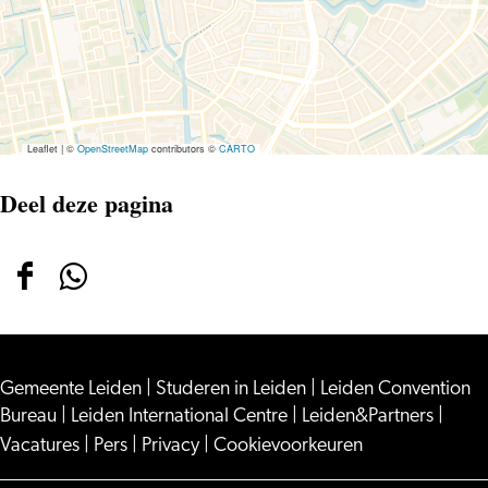
OVER
EN
WEER’
Leaflet
|
©
OpenStreetMap
contributors ©
CARTO
Deel deze pagina
Deel
Deel
deze
deze
pagina
pagina
Gemeente Leiden
op
op
|
Studeren in Leiden
|
Leiden Convention
Bureau
|
Leiden International Centre
|
Leiden&Partners
|
Facebook
WhatsApp
Vacatures
|
Pers
|
Privacy
|
Cookievoorkeuren