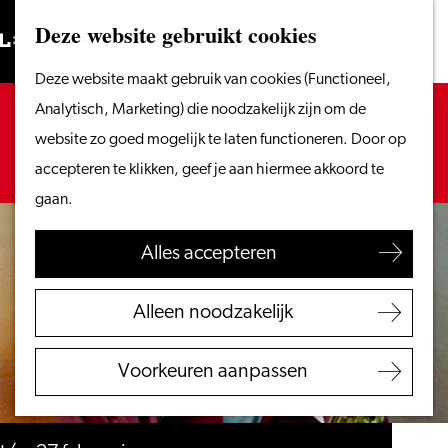
Vanaf het water
Deze website gebruikt cookies
Zoeken
Fietsen &
Menu
Zoeken
Ga
Deze website maakt gebruik van cookies (Functioneel,
wandelen
naar
Sorry, deze activiteit is niet meer beschikbaar.
Analytisch, Marketing) die noodzakelijk zijn om de
Winkelen
de
Bekijk het
actuele aanbod
voor de beschikbare
website zo goed mogelijk te laten functioneren. Door op
Eten & drinken
homepage
opties.
accepteren te klikken, geef je aan hiermee akkoord te
Met kinderen
gaan.
Blogs
Alles accepteren
Plan je bezoek
VVV Leiden
Alleen noodzakelijk
Bereikbaarheid
Overnachten
Voorkeuren aanpassen
Regio Leiden