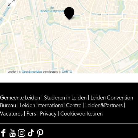
JAZZCONCERT,
TRIO
MO
VAN
DER
DOES
Leaflet
|
©
OpenStreetMap
contributors ©
CARTO
Gemeente Leiden
|
Studeren in Leiden
|
Leiden Convention
Bureau
|
Leiden International Centre
|
Leiden&Partners
|
Vacatures
|
Pers
|
Privacy
|
Cookievoorkeuren
Facebook
YouTube
Instagram
TikTok
Pinterest