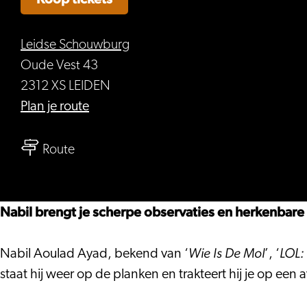
Leidse Schouwburg
Oude Vest 43
2312 XS LEIDEN
naar
Plan je route
Nabil
naar
–
Route
Nabil
Daar
–
is
Daar
hij
Nabil brengt je scherpe observaties en herkenbare 
is
weer!
hij
Wie Is De Mol
LOL:
Nabil Aoulad Ayad, bekend van ‘
’, ‘
weer!
staat hij weer op de planken en trakteert hij je op een 