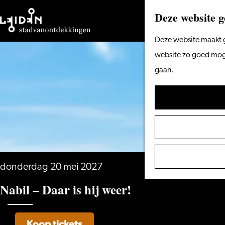
Deze website g
Ga
Deze website maakt g
naar
website zo goed mogel
de
gaan.
homepage
donderdag 20 mei 2027
Nabil – Daar is hij weer!
Koop tickets