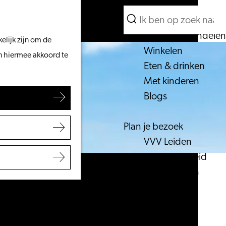
Wat te doen
Zoeken
Vanaf het water
Menu
Zoeken
Fietsen & wandelen
elijk zijn om de
Winkelen
an hiermee akkoord te
Eten & drinken
Met kinderen
Blogs
Plan je bezoek
VVV Leiden
Bereikbaarheid
Overnachten
Regio Leiden