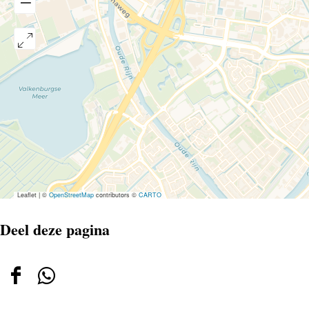
Leaflet
|
©
OpenStreetMap
contributors ©
CARTO
Deel deze pagina
Deel
Deel
deze
deze