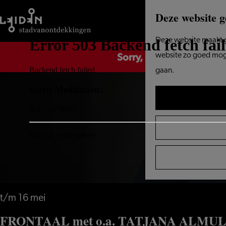
Deze website g
Ga
Deze website maakt g
Sorry, deze activiteit is
naar
website zo goed mogel
de
gaan.
homepage
t/m 16 mei
FRONTAAL met o.a. TATJANA ALMU