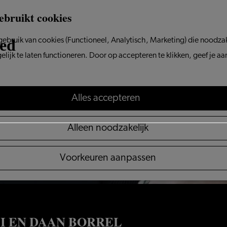
ebruikt cookies
ebruik van cookies (Functioneel, Analytisch, Marketing) die noodzak
 niet meer beschikbaar. Bekijk het
actuele aanbod
voo
ijk te laten functioneren. Door op accepteren te klikken, geef je a
Alles accepteren
Alleen noodzakelijk
Voorkeuren aanpassen
LI EN DAAN BORREL