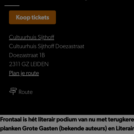
Koop tickets
Cultuurhuis Sijthoff
Cultuurhuis Sijthoff Doezastraat
Doezastraat 1B
2311 GZ LEIDEN
naar
Plan je route
FRONTAAL
naar
met
Route
FRONTAAL
o.a.
met
TATJANA
o.a.
ALMULI
Frontaal is hét literair podium van nu met terugk
TATJANA
EN
planken Grote Gasten (bekende auteurs) en Literair