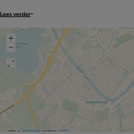
Lees verder
Leaflet
|
©
OpenStreetMap
contributors ©
CARTO