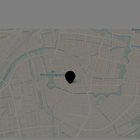
FRONTAAL
met
o.a.
TATJANA
ALMULI
EN
DAAN
BORREL