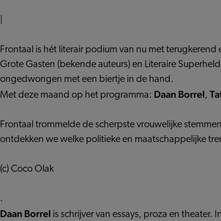
ALMULI
DAAN
EN
BORREL
|
DAAN
BORREL
Frontaal is hét literair podium van nu met terugkere
Grote Gasten (bekende auteurs) en Literaire Superhelde
ongedwongen met een biertje in de hand.
Daan Borrel
Ta
Met deze maand op het programma:
,
Frontaal trommelde de scherpste vrouwelijke stemmen v
ontdekken we welke politieke en maatschappelijke tren
(c) Coco Olak
.
Daan Borrel
is schrijver van essays, proza en theater. 