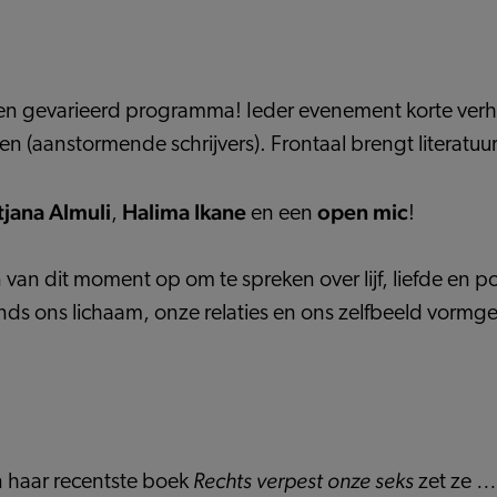
nd en gevarieerd programma! Ieder evenement korte ve
n (aanstormende schrijvers). Frontaal brengt literatuu
tjana Almuli
Halima Ikane
open mic
,
en een
!
an dit moment op om te spreken over lijf, liefde en po
ds ons lichaam, onze relaties en ons zelfbeeld vormgev
Rechts verpest onze seks
In haar recentste boek
zet ze …