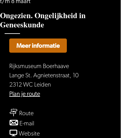
t/m 8 maart
Ongezien. Ongelijkheid in
Geneeskunde
Meer informatie
Rijksmuseum Boerhaave
Lange St. Agnietenstraat, 10
2312 WC Leiden
naar
Plan je route
Ongezien.
naar
Ongelijkheid
Route
Ongezien.
in
naar
E-mail
Ongelijkheid
Geneeskunde
Ongezien.
van
Website