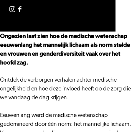
in
Ongelijkheid
Ongezien.
Geneeskunde
in
Ongelijkheid
Instagram
Facebook
Geneeskunde
in
Ongezien.
Ongezien.
Geneeskunde
Ongelijkheid
Ongelijkheid
Ongezien laat zien hoe de medische wetenschap
in
in
eeuwenlang het mannelijk lichaam als norm stelde
Geneeskunde
Geneeskunde
en vrouwen en genderdiversiteit vaak over het
hoofd zag.
Ontdek de verborgen verhalen achter medische
ongelijkheid en hoe deze invloed heeft op de zorg die
we vandaag de dag krijgen.
Eeuwenlang werd de medische wetenschap
gedomineerd door één norm: het mannelijke lichaam.