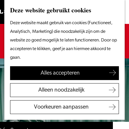
Vanaf het water
Deze website gebruikt cookies
Zoeken
Fietsen &
Menu
Zoeken
Ga
Deze website maakt gebruik van cookies (Functioneel,
wandelen
naar
Sorry, deze activiteit is niet meer beschikbaar.
Analytisch, Marketing) die noodzakelijk zijn om de
Winkelen
de
Bekijk het
actuele aanbod
voor de beschikbare
website zo goed mogelijk te laten functioneren. Door op
Eten & drinken
homepage
opties.
accepteren te klikken, geef je aan hiermee akkoord te
Met kinderen
gaan.
Blogs
Alles accepteren
Plan je bezoek
VVV Leiden
Alleen noodzakelijk
Bereikbaarheid
Overnachten
Voorkeuren aanpassen
Regio Leiden