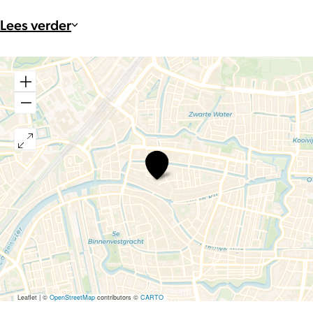
Lees verder
Ongezien.
Ongelijkheid
in
Geneeskunde
Leaflet
|
©
OpenStreetMap
contributors ©
CARTO