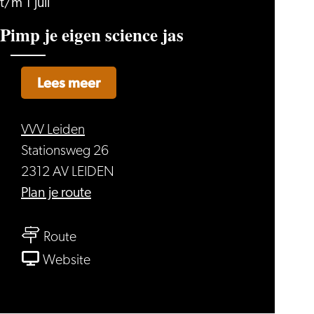
t/m 1 juli
Pimp je eigen science jas
Lees meer
VVV Leiden
Stationsweg 26
2312 AV LEIDEN
naar
Plan je route
Pimp
naar
je
Route
Pimp
eigen
van
Website
je
science
Pimp
eigen
jas
je