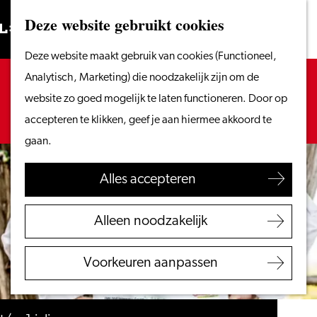
Vanaf het water
Deze website gebruikt cookies
Zoeken
Fietsen &
Menu
Zoeken
Ga
Deze website maakt gebruik van cookies (Functioneel,
wandelen
naar
Sorry, deze activiteit is niet meer beschikbaar.
Analytisch, Marketing) die noodzakelijk zijn om de
Winkelen
de
Bekijk het
actuele aanbod
voor de beschikbare
website zo goed mogelijk te laten functioneren. Door op
Eten & drinken
homepage
opties.
accepteren te klikken, geef je aan hiermee akkoord te
Met kinderen
gaan.
Blogs
Alles accepteren
Plan je bezoek
VVV Leiden
Alleen noodzakelijk
Bereikbaarheid
Overnachten
Voorkeuren aanpassen
Regio Leiden