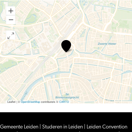
Pimp
je
eigen
science
jas
Leaflet
|
©
OpenStreetMap
contributors ©
CARTO
Gemeente Leiden
|
Studeren in Leiden
|
Leiden Convention