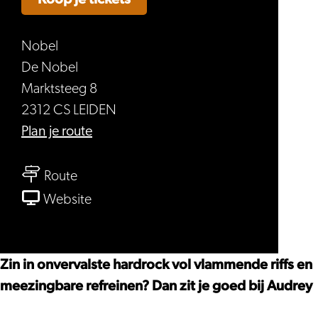
Nobel
De Nobel
Marktsteeg 8
2312 CS LEIDEN
naar
Plan je route
Audrey
naar
Horne
Route
Audrey
van
Website
Horne
Audrey
Horne
Zin in onvervalste hardrock vol vlammende riffs en
meezingbare refreinen? Dan zit je goed bij Audrey