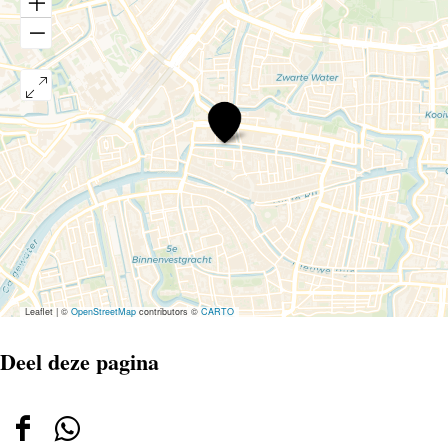
Audrey
Horne
Leaflet
|
©
OpenStreetMap
contributors ©
CARTO
Deel deze pagina
Deel
Deel