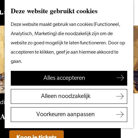
Vanaf het water
Deze website gebruikt cookies
Zoeken
Fietsen &
Menu
Zoeken
Ga
Deze website maakt gebruik van cookies (Functioneel,
wandelen
naar
Analytisch, Marketing) die noodzakelijk zijn om de
Winkelen
de
website zo goed mogelijk te laten functioneren. Door op
Eten & drinken
homepage
accepteren te klikken, geef je aan hiermee akkoord te
Met kinderen
gaan.
Blogs
Alles accepteren
Plan je bezoek
VVV Leiden
Alleen noodzakelijk
Bereikbaarheid
dinsdag 13 oktober
Overnachten
Audrey Horne
Voorkeuren aanpassen
Regio Leiden
Koop je tickets