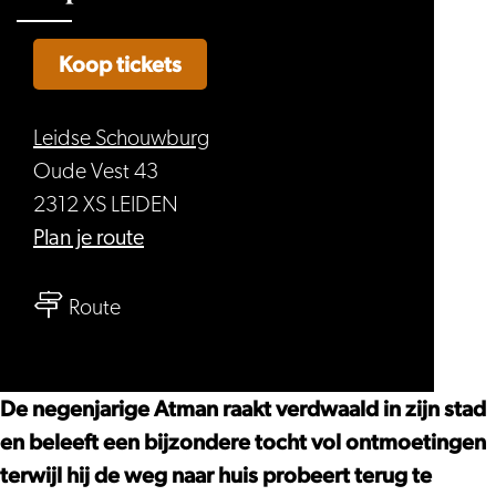
Koop tickets
Leidse Schouwburg
Oude Vest 43
2312 XS LEIDEN
naar
Plan je route
Atman!
naar
(8+)
Route
Atman!
–
(8+)
De
–
Nationale
De negenjarige Atman raakt verdwaald in zijn stad
De
Opera,
en beleeft een bijzondere tocht vol ontmoetingen
Nationale
Opera
terwijl hij de weg naar huis probeert terug te