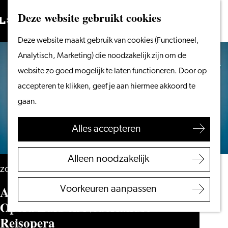
Vanaf het water
Deze website gebruikt cookies
Zoeken
Fietsen &
Menu
Zoeken
Ga
Deze website maakt gebruik van cookies (Functioneel,
wandelen
naar
Analytisch, Marketing) die noodzakelijk zijn om de
Winkelen
de
website zo goed mogelijk te laten functioneren. Door op
Eten & drinken
homepage
accepteren te klikken, geef je aan hiermee akkoord te
Met kinderen
gaan.
Blogs
Alles accepteren
Plan je bezoek
VVV Leiden
Alleen noodzakelijk
Bereikbaarheid
zondag 14 maart 2027
Overnachten
Atman! (8+) – De Nationale Opera,
Voorkeuren aanpassen
Regio Leiden
Opera Zuid en Nederlandse
Reisopera