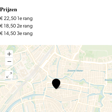
Prijzen
€ 22,50 1e rang
€ 18,50 2e rang
€ 14,50 3e rang
Atman!
(8+)
–
De
Nationale
Opera,
Opera
Zuid