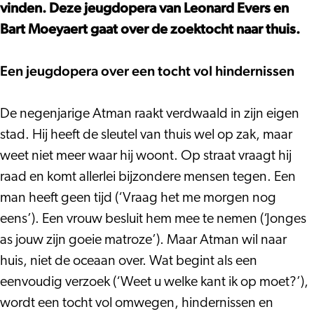
Opera,
Zuid
vinden. Deze jeugdopera van Leonard Evers en
Opera
en
Bart Moeyaert gaat over de zoektocht naar thuis.
Zuid
Nederlandse
en
Reisopera
Een jeugdopera over een tocht vol hindernissen
Nederlandse
Reisopera
De negenjarige Atman raakt verdwaald in zijn eigen
stad. Hij heeft de sleutel van thuis wel op zak, maar
weet niet meer waar hij woont. Op straat vraagt hij
raad en komt allerlei bijzondere mensen tegen. Een
man heeft geen tijd (‘Vraag het me morgen nog
eens’). Een vrouw besluit hem mee te nemen (‘Jonges
as jouw zijn goeie matroze’). Maar Atman wil naar
huis, niet de oceaan over. Wat begint als een
eenvoudig verzoek (‘Weet u welke kant ik op moet?’),
wordt een tocht vol omwegen, hindernissen en