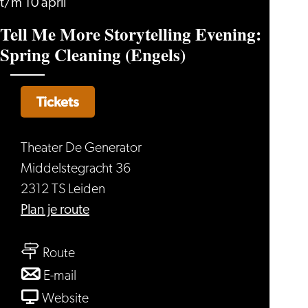
t/m 10 april
Tell Me More Storytelling Evening:
Spring Cleaning (Engels)
Tickets
Theater De Generator
Middelstegracht 36
2312 TS Leiden
naar
Plan je route
Tell
naar
Me
Route
Tell
More
naar
E-mail
Me
Storytelling
Tell
van
Website