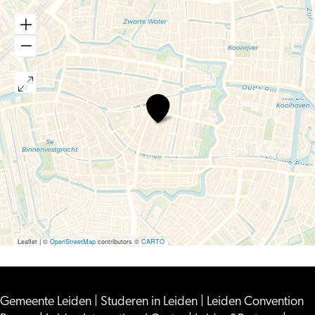
Tell
Me
More
Storytelling
Evening:
Spring
Cleaning
(Engels)
Leaflet
|
©
OpenStreetMap
contributors ©
CARTO
Gemeente Leiden
|
Studeren in Leiden
|
Leiden Convention