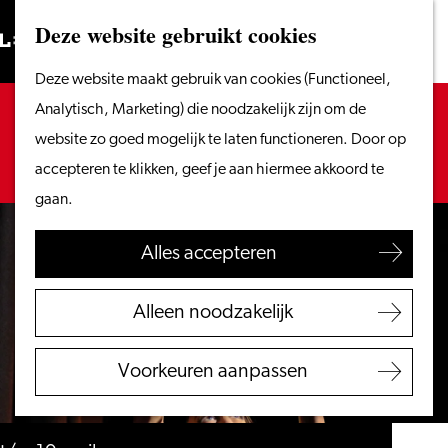
Vanaf het water
Deze website gebruikt cookies
Zoeken
Fietsen &
Menu
Zoeken
Ga
Deze website maakt gebruik van cookies (Functioneel,
wandelen
naar
Sorry, deze activiteit is niet meer beschikbaar.
Analytisch, Marketing) die noodzakelijk zijn om de
Winkelen
de
Bekijk het
actuele aanbod
voor de beschikbare
website zo goed mogelijk te laten functioneren. Door op
Eten & drinken
homepage
opties.
accepteren te klikken, geef je aan hiermee akkoord te
Met kinderen
gaan.
Blogs
Alles accepteren
Plan je bezoek
VVV Leiden
Alleen noodzakelijk
Bereikbaarheid
Overnachten
Voorkeuren aanpassen
Regio Leiden