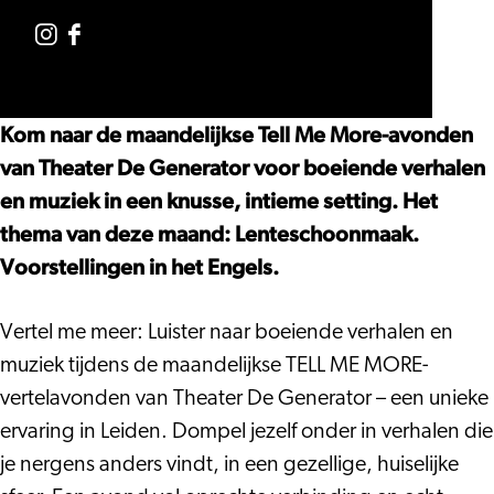
More
Evening:
Me
Tell
Storytelling
Spring
More
Me
Instagram
Facebook
Evening:
Cleaning
Storytelling
More
Tell
Tell
Spring
(Engels)
Evening:
Storytelling
Me
Me
Kom naar de maandelijkse Tell Me More-avonden
Cleaning
Spring
Evening:
More
More
van Theater De Generator voor boeiende verhalen
(Engels)
Cleaning
Spring
Storytelling
Storytelling
en muziek in een knusse, intieme setting. Het
(Engels)
Cleaning
Evening:
Evening:
thema van deze maand: Lenteschoonmaak.
(Engels)
Spring
Spring
Voorstellingen in het Engels.
Cleaning
Cleaning
(Engels)
(Engels)
Vertel me meer: Luister naar boeiende verhalen en
muziek tijdens de maandelijkse TELL ME MORE-
vertelavonden van Theater De Generator – een unieke
ervaring in Leiden. Dompel jezelf onder in verhalen die
je nergens anders vindt, in een gezellige, huiselijke