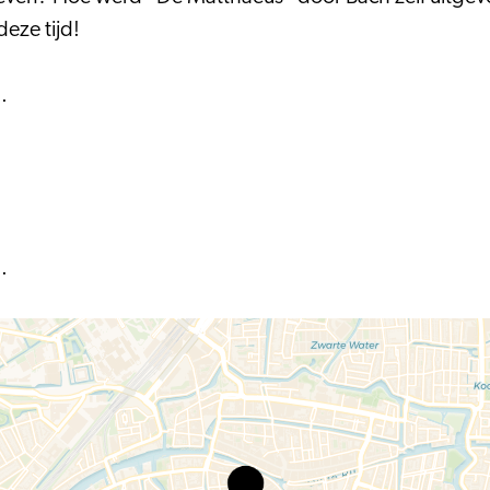
eze tijd!
.
.
De