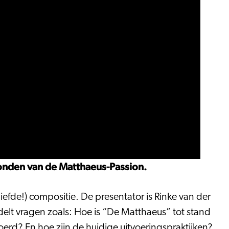
ronden van de Matthaeus-Passion.
efde!) compositie. De presentator is Rinke van der
elt vragen zoals: Hoe is “De Matthaeus” tot stand
d? En hoe zijn de huidige uitvoeringspraktijken?