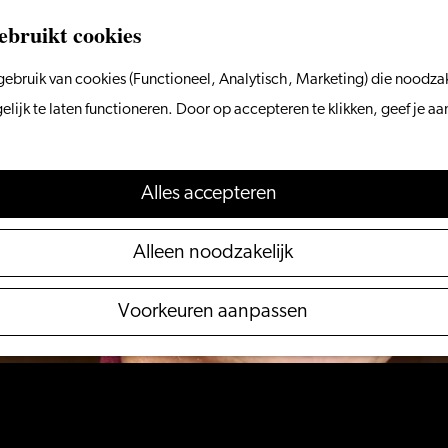
ebruikt cookies
ebruik van cookies (Functioneel, Analytisch, Marketing) die noodzak
 niet meer beschikbaar. Bekijk het
actuele aanbod
voo
ijk te laten functioneren. Door op accepteren te klikken, geef je a
Alles accepteren
Alleen noodzakelijk
Voorkeuren aanpassen