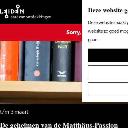
Deze website g
Ga
Deze website maakt g
Sorry, deze activiteit is
naar
website zo goed mogel
de
gaan.
homepage
t/m 3 maart
De geheimen van de Matthäus-Passion