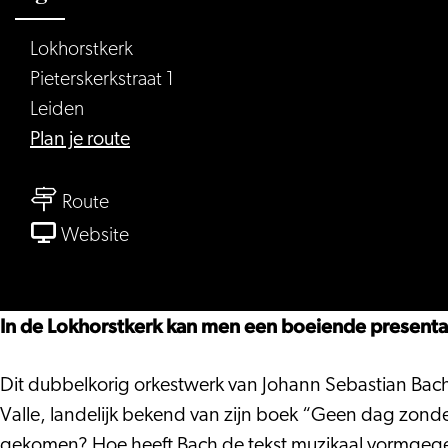
Lokhorstkerk
Pieterskerkstraat 1
Leiden
naar
Plan je route
De
naar
geheimen
Route
De
van
van
Website
geheimen
de
De
van
Matthäus-
geheimen
de
Passion
van
In de Lokhorstkerk kan men een boeiende presenta
Matthäus-
de
Passion
Matthäus-
Dit dubbelkorig orkestwerk van Johann Sebastian Bach 
Passion
Valle, landelijk bekend van zijn boek “Geen dag zond
gekomen? Hoe heeft Bach de tekst muzikaal vormgegev