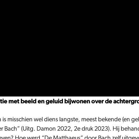
tie met beeld en geluid bijwonen over de achterg
is misschien wel diens langste, meest bekende (en geli
er Bach” (Uitg. Damon 2022, 2e druk 2023). Hij behand
en? Hoe werd “De Matthaeus” door Bach zelf uitgevoer