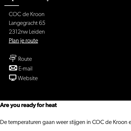
COC de Kroon
Langegracht 65
2312nw Leiden
naar
Plan je route
Tropische
naar
Party
Route
Tropische
@
naar
E-mail
Party
COC
Tropische
van
Website
@
de
Party
Tropische
COC
Kroon
@
Party
de
COC
@
Are you ready for heat
Kroon
de
COC
Kroon
de
De temperaturen gaan weer stijgen in COC de Kroon 
Kroon