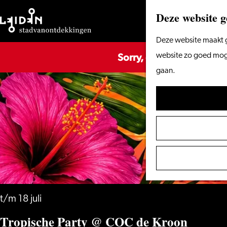
Deze website g
Ga
Deze website maakt g
Sorry, deze activiteit is
naar
website zo goed mogel
de
gaan.
homepage
t/m 18 juli
Tropische Party @ COC de Kroon