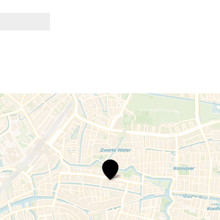
Tropische
Party
@
COC
de
Kroon