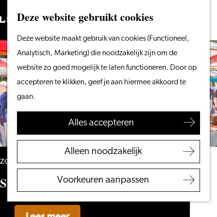
Vanaf het water
Deze website gebruikt cookies
Zoeken
Fietsen &
Menu
Zoeken
Ga
Deze website maakt gebruik van cookies (Functioneel,
wandelen
naar
Analytisch, Marketing) die noodzakelijk zijn om de
Winkelen
de
website zo goed mogelijk te laten functioneren. Door op
Eten & drinken
homepage
accepteren te klikken, geef je aan hiermee akkoord te
Met kinderen
gaan.
Blogs
Alles accepteren
Plan je bezoek
VVV Leiden
Alleen noodzakelijk
Bereikbaarheid
zondag 20 september
Overnachten
Swan Market
Voorkeuren aanpassen
Regio Leiden
Lees meer