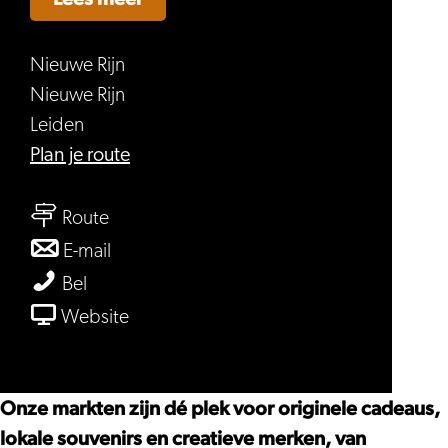
Nieuwe Rijn
Nieuwe Rijn
Leiden
naar
Plan je route
Swan
naar
Market
Route
Swan
naar
E-mail
Market
Swan
Swan
Bel
Market
Market
van
Website
Swan
Market
Onze markten zijn dé plek voor originele cadeaus,
lokale souvenirs en creatieve merken, van