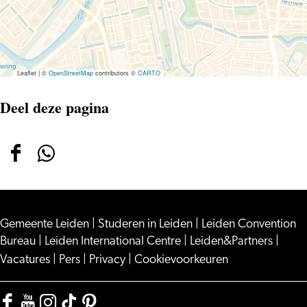
Leaflet
|
©
OpenStreetMap
contributors ©
CARTO
Deel deze pagina
Deel
Deel
deze
deze
pagina
pagina
Gemeente Leiden
op
op
|
Studeren in Leiden
|
Leiden Convention
Bureau
|
Leiden International Centre
|
Leiden&Partners
|
Facebook
WhatsApp
Vacatures
|
Pers
|
Privacy
|
Cookievoorkeuren