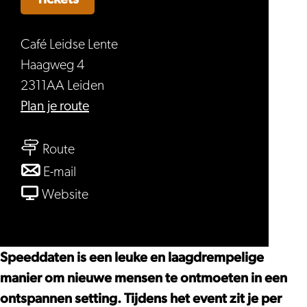
Café Leidse Lente
Haagweg 4
2311AA Leiden
naar
Plan je route
Speeddaten
naar
(35-
Route
Speeddaten
45
naar
E-mail
(35-
jaar)
Speeddaten
van
Website
45
(35-
Speeddaten
jaar)
45
(35-
jaar)
45
Speeddaten is een leuke en laagdrempelige
jaar)
manier om nieuwe mensen te ontmoeten in een
ontspannen setting. Tijdens het event zit je per