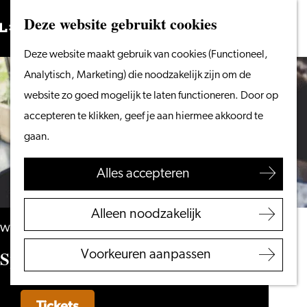
Vanaf het water
Deze website gebruikt cookies
Zoeken
Fietsen &
Menu
Zoeken
Ga
Deze website maakt gebruik van cookies (Functioneel,
wandelen
naar
Analytisch, Marketing) die noodzakelijk zijn om de
Winkelen
de
website zo goed mogelijk te laten functioneren. Door op
Eten & drinken
homepage
accepteren te klikken, geef je aan hiermee akkoord te
Met kinderen
gaan.
Blogs
Alles accepteren
Plan je bezoek
VVV Leiden
Alleen noodzakelijk
Bereikbaarheid
woensdag 12 augustus
Overnachten
Speeddaten (35-45 jaar)
Voorkeuren aanpassen
Regio Leiden
Tickets