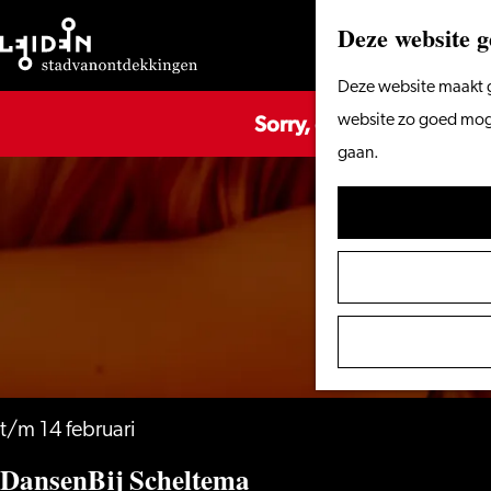
Deze website g
Ga
Deze website maakt g
Sorry, deze activiteit is
naar
website zo goed mogel
de
gaan.
homepage
t/m 14 februari
DansenBij Scheltema