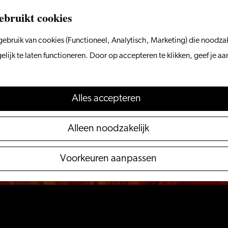
ebruikt cookies
ebruik van cookies (Functioneel, Analytisch, Marketing) die noodzak
 niet meer beschikbaar. Bekijk het
actuele aanbod
voo
ijk te laten functioneren. Door op accepteren te klikken, geef je a
Alles accepteren
Alleen noodzakelijk
Voorkeuren aanpassen