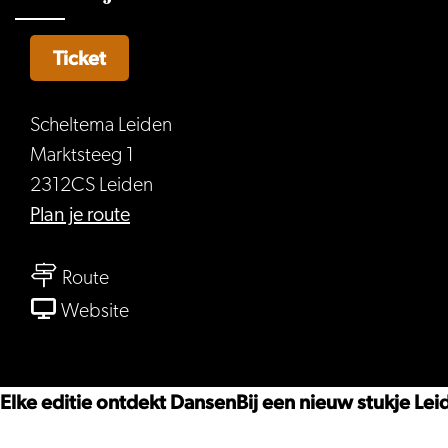
Ticket
Scheltema Leiden
Marktsteeg 1
2312CS Leiden
naar
Plan je route
DansenBij
naar
Scheltema
Route
DansenBij
van
Website
Scheltema
DansenBij
Scheltema
Elke editie ontdekt DansenBij een nieuw stukje Leid