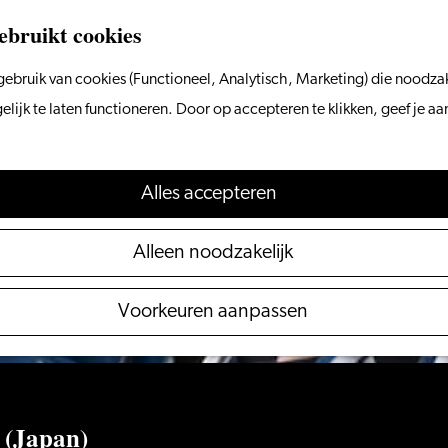
ebruikt cookies
ebruik van cookies (Functioneel, Analytisch, Marketing) die noodzak
 niet meer beschikbaar. Bekijk het
actuele aanbod
voo
ijk te laten functioneren. Door op accepteren te klikken, geef je a
Alles accepteren
Alleen noodzakelijk
Voorkeuren aanpassen
 (Japan)