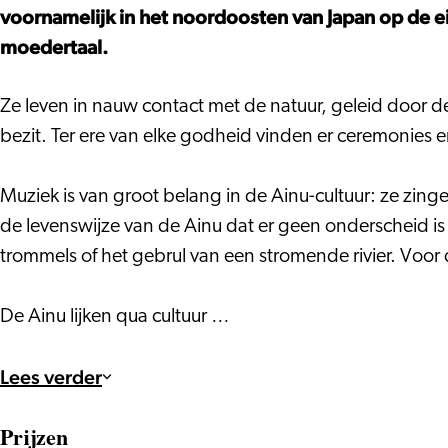
Kapiw
Apappo
-
X
voornamelijk in het noordoosten van Japan op de e
&
(Japan)
Kapiw
-
moedertaal.
Apappo
&
Kapiw
(Japan)
Apappo
&
Ze leven in nauw contact met de natuur, geleid door de 
(Japan)
Apappo
bezit. Ter ere van elke godheid vinden er ceremonies en
(Japan)
Muziek is van groot belang in de Ainu-cultuur: ze zingen
de levenswijze van de Ainu dat er geen onderscheid is 
trommels of het gebrul van een stromende rivier. Voor 
De Ainu lijken qua cultuur …
Lees verder
Prijzen