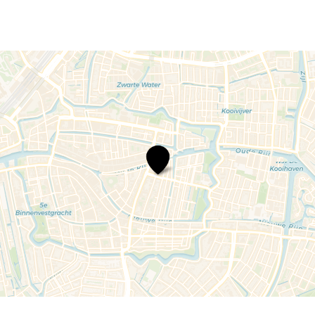
Wereldmuziek
in
de
X
-
Kapiw
&
Apappo
(Japan)