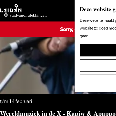
Deze website g
Ga
Deze website maakt g
Sorry, deze activiteit is
naar
website zo goed mogel
de
gaan.
homepage
t/m 14 februari
Wereldmuziek in de X - Kapiw & Apappo