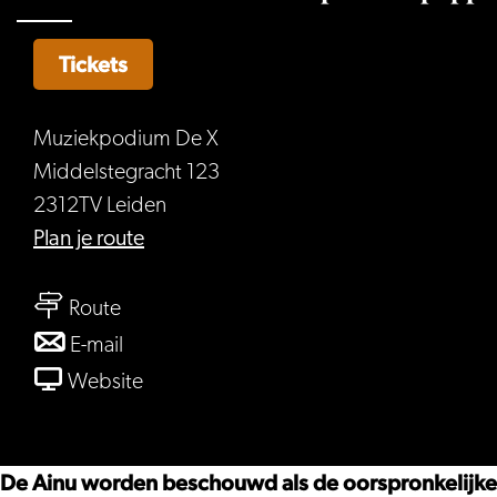
Tickets
Muziekpodium De X
Middelstegracht 123
2312TV Leiden
naar
Plan je route
Wereldmuziek
naar
in
Route
Wereldmuziek
de
naar
E-mail
in
X
Wereldmuziek
van
Website
de
-
in
Wereldmuziek
X
Kapiw
de
in
-
&
X
de
De Ainu worden beschouwd als de oorspronkelijke