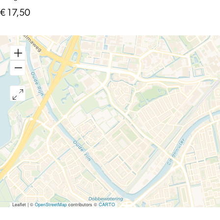
€ 17,50
Leaflet
|
©
OpenStreetMap
contributors ©
CARTO