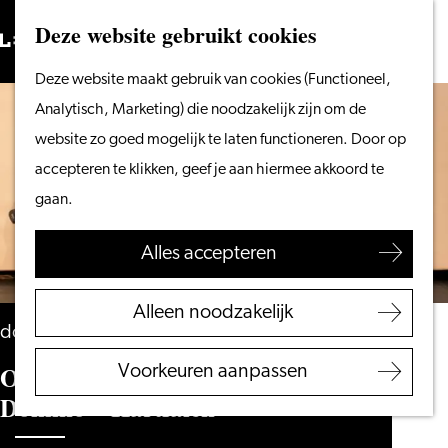
Vanaf het water
Deze website gebruikt cookies
Zoeken
Fietsen &
Menu
Zoeken
Ga
Deze website maakt gebruik van cookies (Functioneel,
wandelen
naar
Analytisch, Marketing) die noodzakelijk zijn om de
Winkelen
de
website zo goed mogelijk te laten functioneren. Door op
Eten & drinken
homepage
accepteren te klikken, geef je aan hiermee akkoord te
Met kinderen
gaan.
Blogs
Alles accepteren
Plan je bezoek
VVV Leiden
Alleen noodzakelijk
Bereikbaarheid
donderdag 5 november
Overnachten
Ongekend Talent | Theatergroep
Voorkeuren aanpassen
Regio Leiden
Domino – Hartfalen