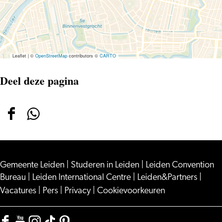
Hartfalen
Leaflet
|
©
OpenStreetMap
contributors ©
CARTO
Deel deze pagina
Deel
Deel
deze
deze
pagina
pagina
Gemeente Leiden
op
op
|
Studeren in Leiden
|
Leiden Convention
Bureau
|
Leiden International Centre
|
Leiden&Partners
|
Facebook
WhatsApp
Vacatures
|
Pers
|
Privacy
|
Cookievoorkeuren