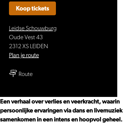
Koop tickets
Leidse Schouwburg
Oude Vest 43
2312 XS LEIDEN
naar
Plan je route
Ongekend
naar
Talent
Route
Ongekend
|
Talent
Theatergroep
|
Domino
Een verhaal over verlies en veerkracht, waarin
Theatergroep
–
persoonlijke ervaringen via dans en livemuziek
Domino
Hartfalen
samenkomen in een intens en hoopvol geheel.
–