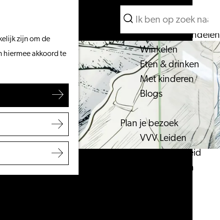
Wat te doen
Zoeken
Vanaf het water
Menu
Zoeken
Fietsen & wandelen
elijk zijn om de
Winkelen
an hiermee akkoord te
Eten & drinken
Met kinderen
Blogs
Plan je bezoek
VVV Leiden
Bereikbaarheid
Overnachten
Regio Leiden