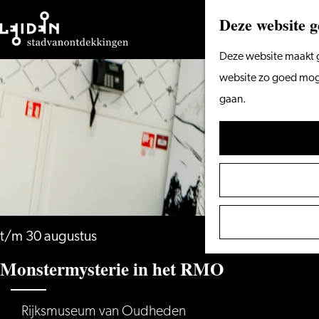
Deze website g
Ga
Deze website maakt g
naar
website zo goed mogel
de
gaan.
homepage
t/m 30 augustus
Monstermysterie in het RMO
Rijksmuseum van Oudheden