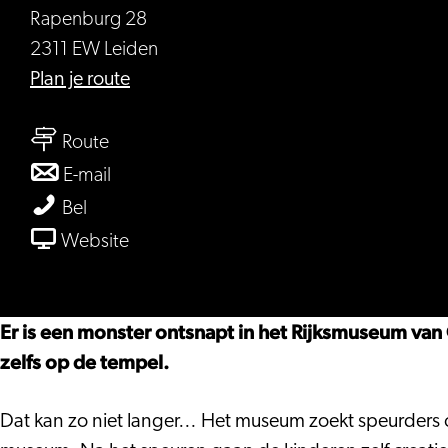
Rapenburg 28
2311 EW Leiden
naar
Plan je route
Monstermysterie
naar
in
Route
Monstermysterie
het
naar
E-mail
in
RMO
Monstermysterie
Monstermysterie
Bel
het
in
in
van
Website
RMO
het
het
Monstermysterie
RMO
RMO
in
het
Er is een monster ontsnapt in het Rijksmuseum van
RMO
zelfs op de tempel.
Dat kan zo niet langer… Het museum zoekt speurders om