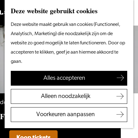
Vanaf het water
Deze website gebruikt cookies
Zoeken
Fietsen &
Menu
Zoeken
Ga
Deze website maakt gebruik van cookies (Functioneel,
wandelen
naar
Analytisch, Marketing) die noodzakelijk zijn om de
Winkelen
de
website zo goed mogelijk te laten functioneren. Door op
Eten & drinken
homepage
accepteren te klikken, geef je aan hiermee akkoord te
Met kinderen
gaan.
Blogs
Alles accepteren
Plan je bezoek
VVV Leiden
Alleen noodzakelijk
Bereikbaarheid
donderdag 11 maart 2027
Overnachten
Flip Noorman – Bonobo
Voorkeuren aanpassen
Regio Leiden
Koop tickets