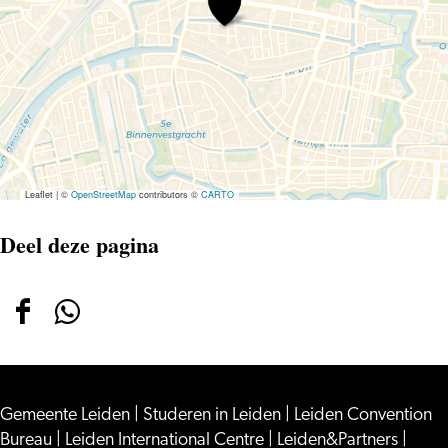
Noorman
–
Bonobo
Leaflet
|
©
OpenStreetMap
contributors ©
CARTO
Deel deze pagina
Deel
Deel
deze
deze
pagina
pagina
Gemeente Leiden
op
op
|
Studeren in Leiden
|
Leiden Convention
Bureau
|
Leiden International Centre
|
Leiden&Partners
|
Facebook
WhatsApp