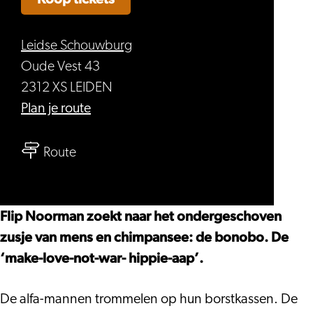
Leidse Schouwburg
Oude Vest 43
2312 XS LEIDEN
naar
Plan je route
Flip
naar
Noorman
Route
Flip
–
Noorman
Bonobo
–
Flip Noorman zoekt naar het ondergeschoven
Bonobo
zusje van mens en chimpansee: de bonobo. De
‘make-love-not-war- hippie-aap’.
De alfa-mannen trommelen op hun borstkassen. De