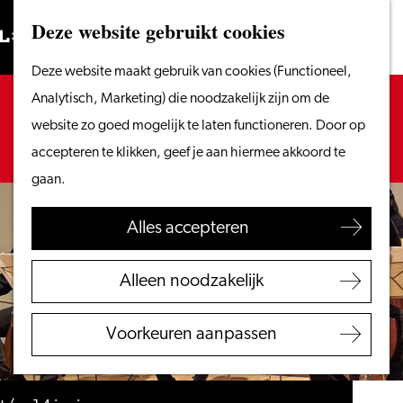
Vanaf het water
Deze website gebruikt cookies
Zoeken
Fietsen &
Menu
Zoeken
Ga
Deze website maakt gebruik van cookies (Functioneel,
wandelen
naar
Sorry, deze activiteit is niet meer beschikbaar.
Analytisch, Marketing) die noodzakelijk zijn om de
Winkelen
de
Bekijk het
actuele aanbod
voor de beschikbare
website zo goed mogelijk te laten functioneren. Door op
Eten & drinken
homepage
opties.
accepteren te klikken, geef je aan hiermee akkoord te
Met kinderen
gaan.
Blogs
Alles accepteren
Plan je bezoek
VVV Leiden
Alleen noodzakelijk
Bereikbaarheid
Overnachten
Voorkeuren aanpassen
Regio Leiden