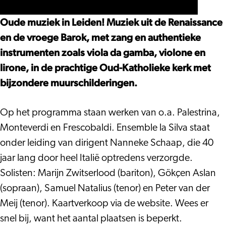
Monteverdi
Ensemble
versus
–
la
Monteverdi
Oude muziek in Leiden! Muziek uit de Renaissance
Ensemble
Silva
–
en de vroege Barok, met zang en authentieke
la
Ensemble
instrumenten zoals viola da gamba, violone en
Silva
la
lirone, in de prachtige Oud-Katholieke kerk met
Silva
bijzondere muurschilderingen.
Op het programma staan werken van o.a. Palestrina,
Monteverdi en Frescobaldi. Ensemble la Silva staat
onder leiding van dirigent Nanneke Schaap, die 40
jaar lang door heel Italië optredens verzorgde.
Solisten: Marijn Zwitserlood (bariton), Gökçen Aslan
(sopraan), Samuel Natalius (tenor) en Peter van der
Meij (tenor). Kaartverkoop via de website. Wees er
snel bij, want het aantal plaatsen is beperkt.