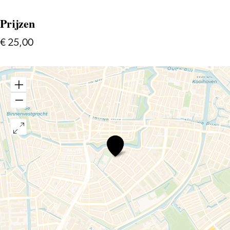
Prijzen
€ 25,00
Palestrina
versus
Monteverdi
–
Ensemble
la
Silva