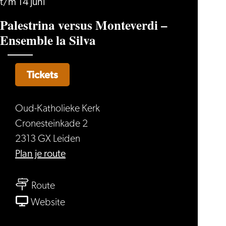
t/m 14 juni
Palestrina versus Monteverdi –
Ensemble la Silva
Tickets
Oud-Katholieke Kerk
Cronesteinkade 2
2313 GX Leiden
naar
Plan je route
Palestrina
naar
versus
Route
Palestrina
Monteverdi
van
Website
versus
–
Palestrina