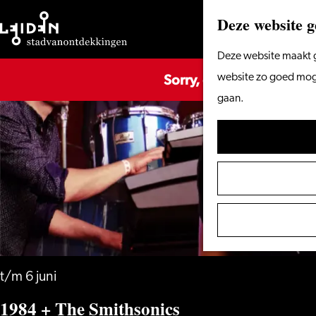
Deze website g
Ga
Deze website maakt g
Sorry, deze activiteit is
naar
website zo goed mogel
de
gaan.
homepage
t/m 6 juni
1984 + The Smithsonics