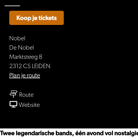
Koop je tickets
Nobel
De Nobel
Marktsteeg 8
2312 CS LEIDEN
naar
Plan je route
1984
naar
+
Route
1984
The
van
Website
+
Smithsonics
1984
The
+
Smithsonics
The
Twee legendarische bands, één avond vol nostalgi