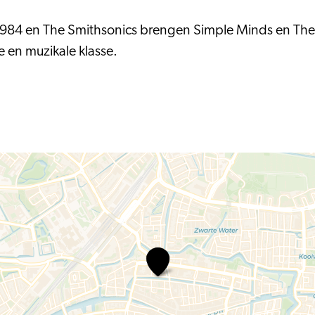
984 en The Smithsonics brengen Simple Minds en The Sm
e en muzikale klasse.
1984
+
The
Smithsonics