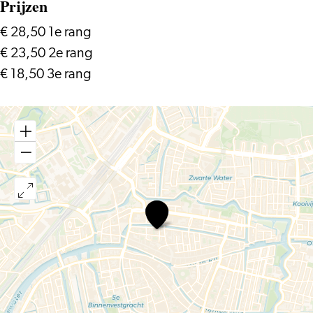
Prijzen
€ 28,50 1e rang
€ 23,50 2e rang
€ 18,50 3e rang
Beleef
’t
Overdag:
Zuidpool
–
Alkibiades