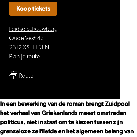
Koop tickets
Leidse Schouwburg
Oude Vest 43
2312 XS LEIDEN
naar
Plan je route
Beleef
naar
’t
Route
Beleef
Overdag:
’t
Zuidpool
Overdag:
–
In een bewerking van de roman brengt Zuidpool
Zuidpool
Alkibiades
het verhaal van Griekenlands meest omstreden
–
politicus, niet in staat om te kiezen tussen zijn
Alkibiades
grenzeloze zelfliefde en het algemeen belang van