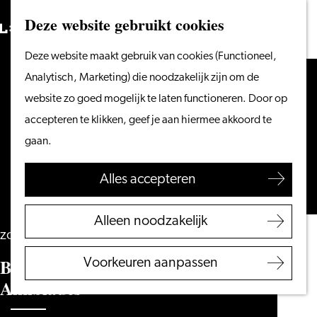
Vanaf het water
Deze website gebruikt cookies
Zoeken
Fietsen &
Menu
Zoeken
Ga
Deze website maakt gebruik van cookies (Functioneel,
wandelen
naar
Analytisch, Marketing) die noodzakelijk zijn om de
Winkelen
de
website zo goed mogelijk te laten functioneren. Door op
Eten & drinken
homepage
accepteren te klikken, geef je aan hiermee akkoord te
Met kinderen
gaan.
Blogs
Alles accepteren
Plan je bezoek
VVV Leiden
Alleen noodzakelijk
Bereikbaarheid
zondag 7 maart 2027
Overnachten
Beleef ’t Overdag: Zuidpool –
Voorkeuren aanpassen
Regio Leiden
Alkibiades