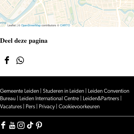
Leaflet
|
©
OpenStreetMap
contributors ©
CARTO
Deel deze pagina
Deel
Deel
deze
deze
pagina
pagina
Gemeente Leiden
op
op
|
Studeren in Leiden
|
Leiden Convention
Bureau
|
Leiden International Centre
|
Leiden&Partners
|
Facebook
WhatsApp
Vacatures
|
Pers
|
Privacy
|
Cookievoorkeuren
Facebook
YouTube
Instagram
TikTok
Pinterest