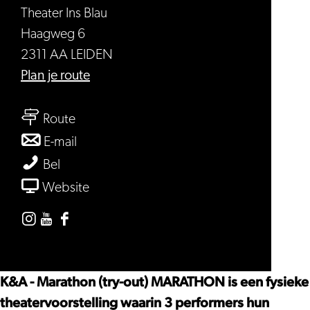
Theater Ins Blau
Haagweg 6
2311 AA LEIDEN
naar
Plan je route
Marathon
naar
(try-
Route
Marathon
out)
naar
E-mail
(try-
Marathon
Marathon
Bel
out)
(try-
(try-
van
Website
out)
out)
Marathon
(try-
Instagram
Youtube
Facebook
out)
Theater
Theater
Theater
Ins
Ins
Ins
K&A - Marathon (try-out) MARATHON is een fysieke
Blau
Blau
Blau
theatervoorstelling waarin 3 performers hun