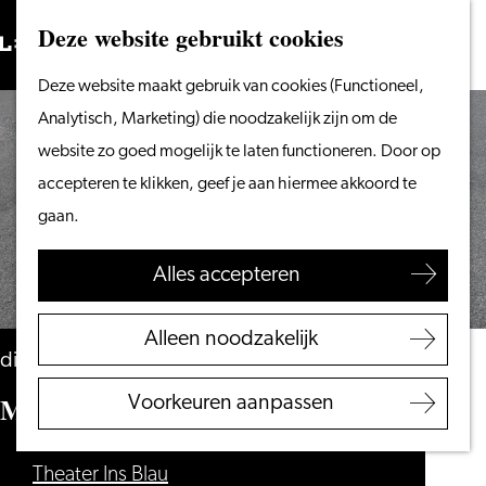
Vanaf het water
Deze website gebruikt cookies
Zoeken
Fietsen &
Menu
Zoeken
Ga
Deze website maakt gebruik van cookies (Functioneel,
wandelen
naar
Analytisch, Marketing) die noodzakelijk zijn om de
Winkelen
de
website zo goed mogelijk te laten functioneren. Door op
Eten & drinken
homepage
accepteren te klikken, geef je aan hiermee akkoord te
Met kinderen
gaan.
Blogs
Alles accepteren
Plan je bezoek
VVV Leiden
Alleen noodzakelijk
Bereikbaarheid
dinsdag 12 januari 2027
Overnachten
Marathon (try-out)
Voorkeuren aanpassen
Regio Leiden
Theater Ins Blau