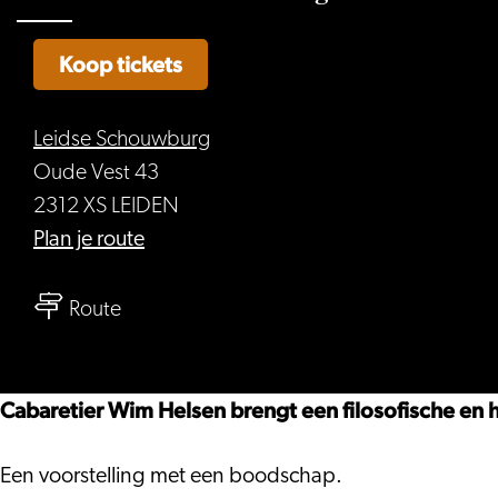
Koop tickets
Leidse Schouwburg
Oude Vest 43
2312 XS LEIDEN
naar
Plan je route
Wim
naar
Helsen
Route
Wim
–
Helsen
Welkom
–
Ongemak
Cabaretier Wim Helsen brengt een filosofische en h
Welkom
Ongemak
Een voorstelling met een boodschap.