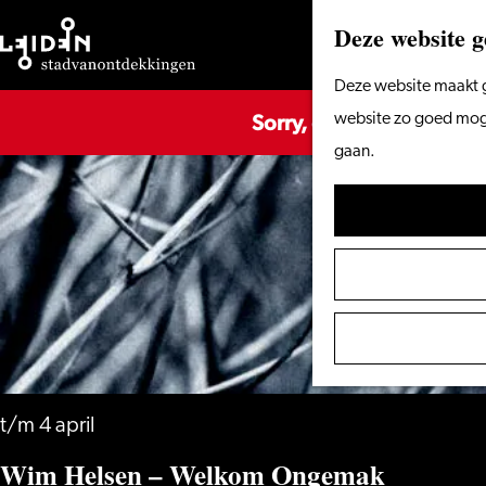
Deze website g
Ga
Deze website maakt g
Sorry, deze activiteit is
naar
website zo goed mogel
de
gaan.
homepage
t/m 4 april
Wim Helsen – Welkom Ongemak