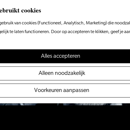
ebruikt cookies
ebruik van cookies (Functioneel, Analytisch, Marketing) die noodzak
 niet meer beschikbaar. Bekijk het
actuele aanbod
voo
ijk te laten functioneren. Door op accepteren te klikken, geef je a
Alles accepteren
Alleen noodzakelijk
Voorkeuren aanpassen