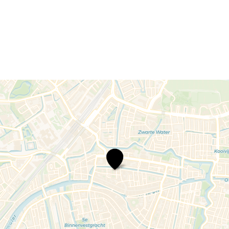
Wim
Helsen
–
Welkom
Ongemak