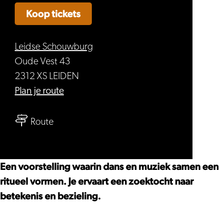
Koop tickets
Leidse Schouwburg
Oude Vest 43
2312 XS LEIDEN
naar
Plan je route
Denden
naar
Karadeniz,
Route
Denden
Zero
Karadeniz,
Dance
Zero
Theatre
Een voorstelling waarin dans en muziek samen een
Dance
en
ritueel vormen. Je ervaart een zoektocht naar
Theatre
AAO
betekenis en bezieling.
en
–