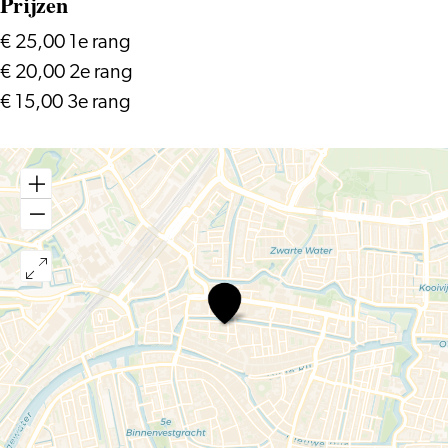
Prijzen
€ 25,00 1e rang
€ 20,00 2e rang
€ 15,00 3e rang
Denden
Karadeniz,
Zero
Dance
Theatre
en
AAO
–
Ghosts