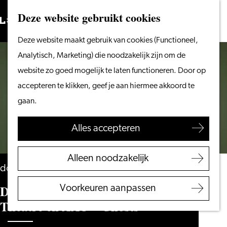
Vanaf het water
Deze website gebruikt cookies
Zoeken
Fietsen &
Menu
Zoeken
Ga
Deze website maakt gebruik van cookies (Functioneel,
wandelen
naar
Analytisch, Marketing) die noodzakelijk zijn om de
Winkelen
de
website zo goed mogelijk te laten functioneren. Door op
Eten & drinken
homepage
accepteren te klikken, geef je aan hiermee akkoord te
Met kinderen
gaan.
Blogs
Alles accepteren
Plan je bezoek
VVV Leiden
Alleen noodzakelijk
Bereikbaarheid
donderdag 10 december
Overnachten
Denden Karadeniz, Zero Dance
Voorkeuren aanpassen
Regio Leiden
Theatre en AAO – Ghosts