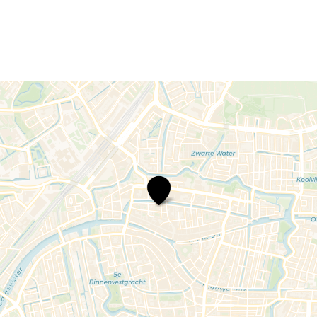
Theater
Oostpool
–
Millennial
II
|
Browser
History
X