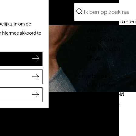
Wat te doen
Zoeken
Vanaf het water
Menu
Zoeken
Fietsen & wandelen
elijk zijn om de
Winkelen
an hiermee akkoord te
Eten & drinken
Met kinderen
Blogs
Plan je bezoek
VVV Leiden
Bereikbaarheid
Overnachten
Regio Leiden