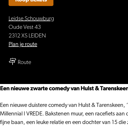
Leidse Schouwburg
Oude Vest 43
2312 XS LEIDEN
naar
Plan je route
Theater
naar
Oostpool
Route
Theater
–
Oostpool
Millennial
–
II
Een nieuwe zwarte comedy van Hulst & Tarenskeen o
Millennial
|
II
Browser
Een nieuwe duistere comedy van Hulst & Tarenskeen, ‘h
|
History
Millennial I VREDE. Bakstenen muur, een racefiets aan 
Browser
X
fijne baan, een leuke relatie en een dochter van 15 d