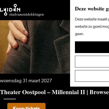
Deze website g
Ga
Deze website maakt g
naar
website zo goed mogel
de
gaan.
homepage
woensdag 31 maart 2027
Theater Oostpool – Millennial II | Brows
Koop tickets