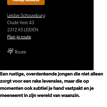
Leidse Schouwburg
Oude Vest 43
2312 XS LEIDEN
naar
Plan je route
Ruud
naar
Smulders
Route
Ruud
–
Smulders
RÜDSICHTSLOS
–
Een rustige, overdenkende jongen die niet alleen
RÜDSICHTSLOS
zorgt voor een rake levensles, maar die op
momenten ook subtiel je hand vastpakt en je
meeneemt in zijn wereld van waanzin.