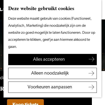
Vanaf het water
Deze website gebruikt cookies
Zoeken
Fietsen &
Menu
Zoeken
Ga
Deze website maakt gebruik van cookies (Functioneel,
wandelen
naar
Analytisch, Marketing) die noodzakelijk zijn om de
Winkelen
de
website zo goed mogelijk te laten functioneren. Door op
Eten & drinken
homepage
accepteren te klikken, geef je aan hiermee akkoord te
Met kinderen
gaan.
Blogs
Alles accepteren
Plan je bezoek
VVV Leiden
Alleen noodzakelijk
Bereikbaarheid
dinsdag 23 februari 2027
Overnachten
Ruud Smulders – RÜDSICHTSLOS
Voorkeuren aanpassen
Regio Leiden
Koop tickets