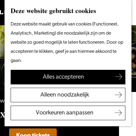
Vanaf het water
Deze website gebruikt cookies
Zoeken
Fietsen &
Menu
Zoeken
Ga
Deze website maakt gebruik van cookies (Functioneel,
wandelen
naar
Analytisch, Marketing) die noodzakelijk zijn om de
Winkelen
de
website zo goed mogelijk te laten functioneren. Door op
Eten & drinken
homepage
accepteren te klikken, geef je aan hiermee akkoord te
Met kinderen
gaan.
Blogs
Alles accepteren
Plan je bezoek
VVV Leiden
Alleen noodzakelijk
Bereikbaarheid
woensdag 19 mei 2027
Overnachten
Xclusiv Company – Nature’s Call
Voorkeuren aanpassen
Regio Leiden
Koop tickets