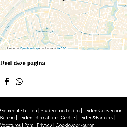
–
Nature’s
Call
Leaflet
|
©
OpenStreetMap
contributors ©
CARTO
Deel deze pagina
Deel
Deel
deze
deze
pagina
pagina
Gemeente Leiden
op
op
|
Studeren in Leiden
|
Leiden Convention
Bureau
|
Leiden International Centre
|
Leiden&Partners
|
Facebook
WhatsApp
Vacatures
|
Pers
|
Privacy
|
Cookievoorkeuren