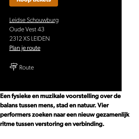
Leidse Schouwburg
Oude Vest 43
2312 XS LEIDEN
naar
Plan je route
Xclusiv
naar
Company
Route
Xclusiv
–
Company
Nature’s
–
Call
Een fysieke en muzikale voorstelling over de
Nature’s
balans tussen mens, stad en natuur. Vier
Call
performers zoeken naar een nieuw gezamenlijk
ritme tussen verstoring en verbinding.