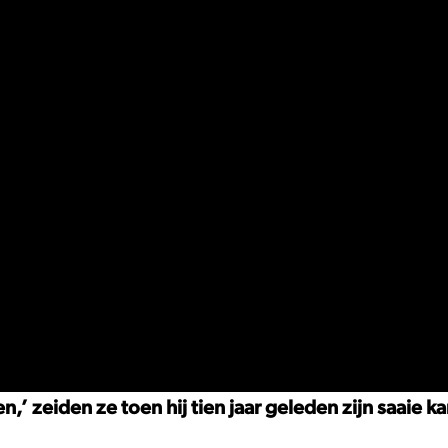
n,’ zeiden ze toen hij tien jaar geleden zijn saaie 