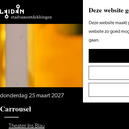
Deze website g
Ga
Deze website maakt g
naar
website zo goed mogel
de
gaan.
homepage
donderdag 25 maart 2027
Carrousel
Theater Ins Blau