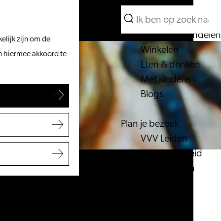
Wat te doen
Zoeken
Vanaf het water
Menu
Zoeken
Fietsen & wandelen
elijk zijn om de
Winkelen
an hiermee akkoord te
Eten & drinken
Met kinderen
Blogs
Plan je bezoek
VVV Leiden
Bereikbaarheid
Overnachten
Regio Leiden