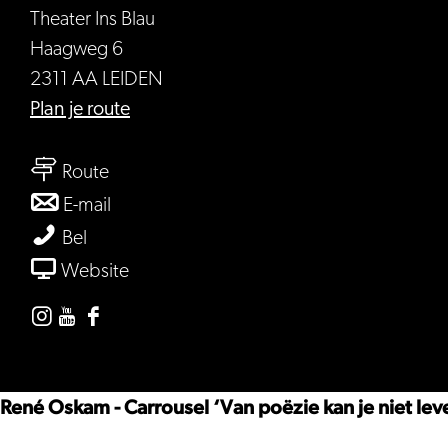
Theater Ins Blau
Haagweg 6
2311 AA LEIDEN
naar
Plan je route
Carrousel
naar
Route
Carrousel
naar
E-mail
Carrousel
Carrousel
Bel
van
Website
Carrousel
Instagram
Youtube
Facebook
Theater
Theater
Theater
Ins
Ins
Ins
René Oskam - Carrousel ‘Van poëzie kan je niet leve
Blau
Blau
Blau