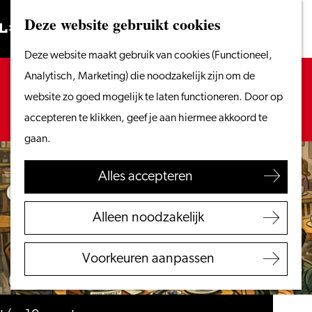
Vanaf het water
Deze website gebruikt cookies
Zoeken
Fietsen &
Menu
Zoeken
Ga
Deze website maakt gebruik van cookies (Functioneel,
wandelen
naar
Sorry, deze activiteit is niet meer beschikbaar.
Analytisch, Marketing) die noodzakelijk zijn om de
Winkelen
de
Bekijk het
actuele aanbod
voor de beschikbare
website zo goed mogelijk te laten functioneren. Door op
Eten & drinken
homepage
opties.
accepteren te klikken, geef je aan hiermee akkoord te
Met kinderen
gaan.
Blogs
Alles accepteren
Plan je bezoek
VVV Leiden
Alleen noodzakelijk
Bereikbaarheid
Overnachten
Voorkeuren aanpassen
Regio Leiden