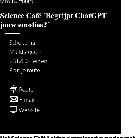
t/m 10 maart
Science Café ´Begrijpt ChatGPT
jouw emoties?´
Scheltema
Marktsteeg 1
2312CS Leiden
naar
Plan je route
Science
naar
Café
Route
Science
´Begrijpt
naar
E-mail
Café
ChatGPT
Science
van
Website
´Begrijpt
jouw
Café
Science
ChatGPT
emoties?
´Begrijpt
Café
jouw
´
ChatGPT
´Begrijpt