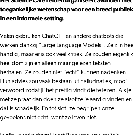
Het Science Café Leiden organiseert avonden met
emoties?
jouw
ChatGPT
toegankelijke wetenschap voor een breed publiek
´
emoties?
jouw
in een informele setting.
´
emoties?
´
Velen gebruiken ChatGPT en andere chatbots die
werken dankzij “Large Language Models”. Ze zijn heel
handig, maar er is ook veel kritiek. Ze zouden eigenlijk
heel dom zijn en alleen maar gelezen teksten
herhalen. Ze zouden niet “echt” kunnen nadenken.
Hun advies zou vaak bestaan uit hallucinaties, mooi
verwoord zodat jij het prettig vindt die te lezen. Als je
met ze praat dan doen ze alsof ze je aardig vinden en
dat is schadelijk. En tot slot, ze begrijpen onze
gevoelens niet echt, want ze leven niet.