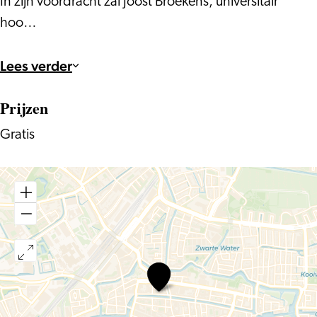
In zijn voordracht zal Joost Broekens, universitair
hoo…
Lees verder
Prijzen
Gratis
Science
Café
´Begrijpt
ChatGPT