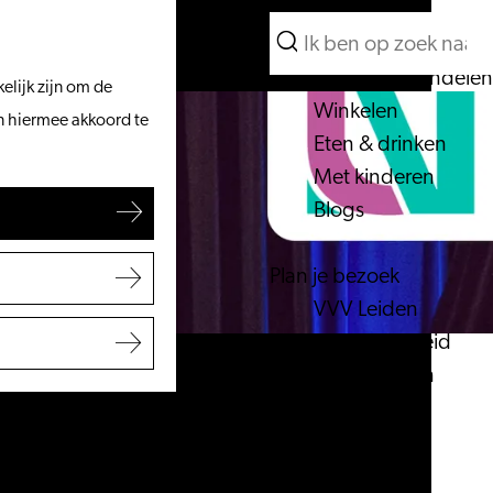
Wat te doen
Zoeken
Vanaf het water
Menu
Zoeken
Fietsen & wandelen
elijk zijn om de
Winkelen
an hiermee akkoord te
Eten & drinken
Met kinderen
Blogs
Plan je bezoek
VVV Leiden
Bereikbaarheid
Overnachten
Regio Leiden