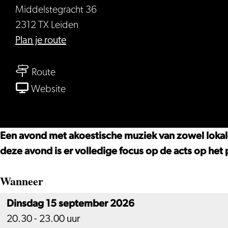
Middelstegracht 36
2312 TX Leiden
naar
Plan je route
Unplugged
naar
Leiden
Route
Unplugged
van
Website
Leiden
Unplugged
Leiden
Een avond met akoestische muziek van zowel lokale 
deze avond is er volledige focus op de acts op het
Wanneer
Dinsdag 15 september 2026
20.30 - 23.00 uur