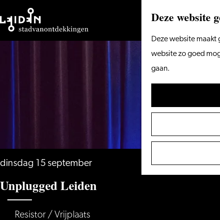
Deze website g
Ga
Deze website maakt g
naar
website zo goed mogel
de
gaan.
homepage
dinsdag 15 september
Unplugged Leiden
Resistor / Vrijplaats