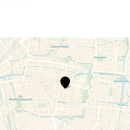
Unplugged
Leiden