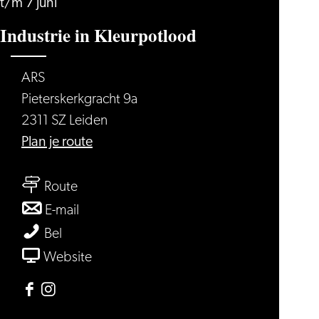
t/m 7 juni
Industrie in Kleurpotlood
ARS
Pieterskerkgracht 9a
2311 SZ Leiden
naar
Plan je route
Industrie
naar
in
Route
Industrie
Kleurpotlood
naar
E-mail
in
Industrie
Industrie
Bel
Kleurpotlood
in
in
van
Website
Kleurpotlood
Kleurpotlood
Industrie
in
Facebook
Instagram