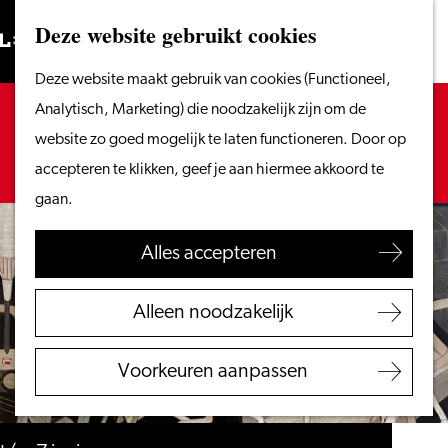
Vanaf het water
Deze website gebruikt cookies
Zoeken
Fietsen &
Menu
Zoeken
Ga
Deze website maakt gebruik van cookies (Functioneel,
wandelen
naar
Sorry, deze activiteit is niet meer beschikbaar.
Analytisch, Marketing) die noodzakelijk zijn om de
Winkelen
de
Bekijk het
actuele aanbod
voor de beschikbare
website zo goed mogelijk te laten functioneren. Door op
Eten & drinken
homepage
opties.
accepteren te klikken, geef je aan hiermee akkoord te
Met kinderen
gaan.
Blogs
Alles accepteren
Plan je bezoek
VVV Leiden
Alleen noodzakelijk
Bereikbaarheid
Overnachten
Voorkeuren aanpassen
Regio Leiden