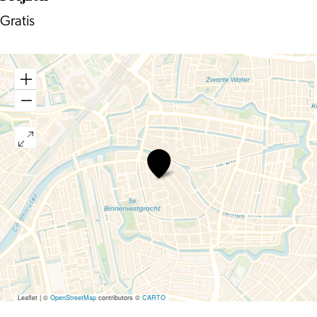
Gratis
Industrie
in
Kleurpotlood
Leaflet
|
©
OpenStreetMap
contributors ©
CARTO