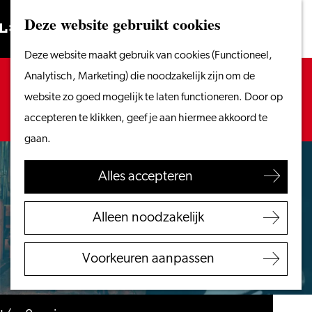
Vanaf het water
Deze website gebruikt cookies
Zoeken
Fietsen &
Menu
Zoeken
Ga
Deze website maakt gebruik van cookies (Functioneel,
wandelen
naar
Sorry, deze activiteit is niet meer beschikbaar.
Analytisch, Marketing) die noodzakelijk zijn om de
Winkelen
de
Bekijk het
actuele aanbod
voor de beschikbare
website zo goed mogelijk te laten functioneren. Door op
Eten & drinken
homepage
opties.
accepteren te klikken, geef je aan hiermee akkoord te
Met kinderen
gaan.
Blogs
Alles accepteren
Plan je bezoek
VVV Leiden
Alleen noodzakelijk
Bereikbaarheid
Overnachten
Voorkeuren aanpassen
Regio Leiden