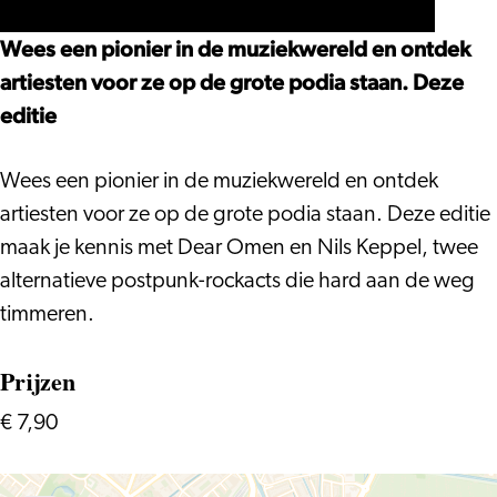
Omen
Nils
Dear
+
Keppel
Omen
Wees een pionier in de muziekwereld en ontdek
Nils
+
artiesten voor ze op de grote podia staan. Deze
Keppel
Nils
editie
Keppel
Wees een pionier in de muziekwereld en ontdek
artiesten voor ze op de grote podia staan. Deze editie
maak je kennis met Dear Omen en Nils Keppel, twee
alternatieve postpunk-rockacts die hard aan de weg
timmeren.
Prijzen
€ 7,90