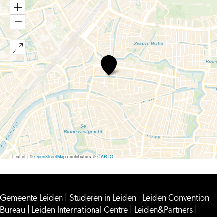
Discover:
Dear
Omen
+
Nils
Keppel
Leaflet
|
©
OpenStreetMap
contributors ©
CARTO
Gemeente Leiden
|
Studeren in Leiden
|
Leiden Convention
Bureau
|
Leiden International Centre
|
Leiden&Partners
|