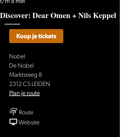
t/m 8 mei
Discover: Dear Omen + Nils Keppel
Koop je tickets
Nobel
De Nobel
Marktsteeg 8
2312 CS LEIDEN
naar
Plan je route
Discover:
naar
Dear
Route
Discover:
Omen
van
Website
Dear
+
Discover: