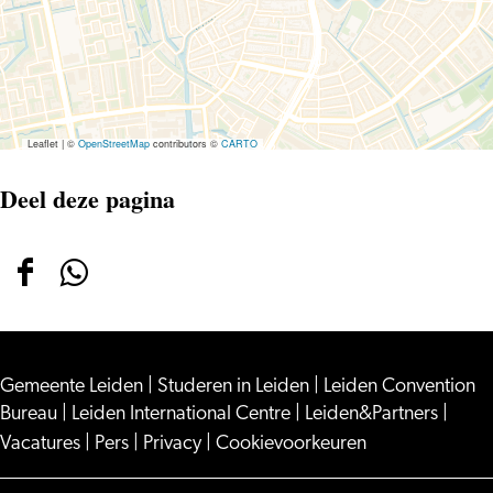
HET
OGENBLIK
Leaflet
|
©
OpenStreetMap
contributors ©
CARTO
Deel deze pagina
Deel
Deel
deze
deze
pagina
pagina
Gemeente Leiden
op
op
|
Studeren in Leiden
|
Leiden Convention
Bureau
|
Leiden International Centre
|
Leiden&Partners
|
Facebook
WhatsApp
Vacatures
|
Pers
|
Privacy
|
Cookievoorkeuren