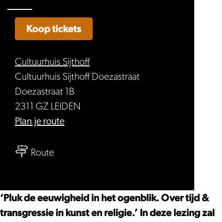
Koop tickets
Cultuurhuis Sijthoff
Cultuurhuis Sijthoff Doezastraat
Doezastraat 1B
2311 GZ LEIDEN
naar
Plan je route
LEZING,
naar
PLUK
Route
LEZING,
DE
PLUK
EEUWIGHEID
DE
IN
‘Pluk de eeuwigheid in het ogenblik. Over tijd &
EEUWIGHEID
HET
transgressie in kunst en religie.’ In deze lezing zal