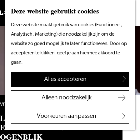
Vanaf het water
Deze website gebruikt cookies
Zoeken
Fietsen &
Menu
Zoeken
Ga
Deze website maakt gebruik van cookies (Functioneel,
wandelen
naar
Analytisch, Marketing) die noodzakelijk zijn om de
Winkelen
de
website zo goed mogelijk te laten functioneren. Door op
Eten & drinken
homepage
accepteren te klikken, geef je aan hiermee akkoord te
Met kinderen
gaan.
Blogs
Alles accepteren
Plan je bezoek
VVV Leiden
Alleen noodzakelijk
Bereikbaarheid
vrijdag 18 september
Overnachten
LEZING, PLUK DE
Voorkeuren aanpassen
Regio Leiden
EEUWIGHEID IN HET
OGENBLIK