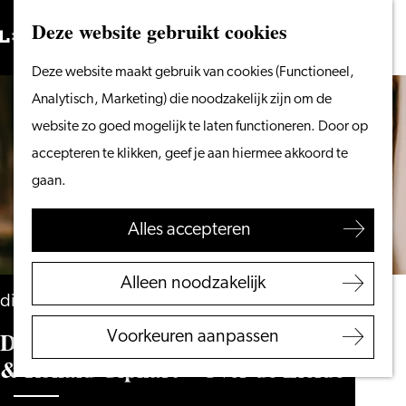
Vanaf het water
Deze website gebruikt cookies
Zoeken
Fietsen &
Menu
Zoeken
Ga
Deze website maakt gebruik van cookies (Functioneel,
wandelen
naar
Analytisch, Marketing) die noodzakelijk zijn om de
Winkelen
de
website zo goed mogelijk te laten functioneren. Door op
Eten & drinken
homepage
accepteren te klikken, geef je aan hiermee akkoord te
Met kinderen
gaan.
Blogs
Alles accepteren
Plan je bezoek
VVV Leiden
Alleen noodzakelijk
Bereikbaarheid
dinsdag 25 mei 2027
Overnachten
Debby Gerritsen, Eveline Stallaart
Voorkeuren aanpassen
Regio Leiden
& Ronald Giphart – Over de Liefde