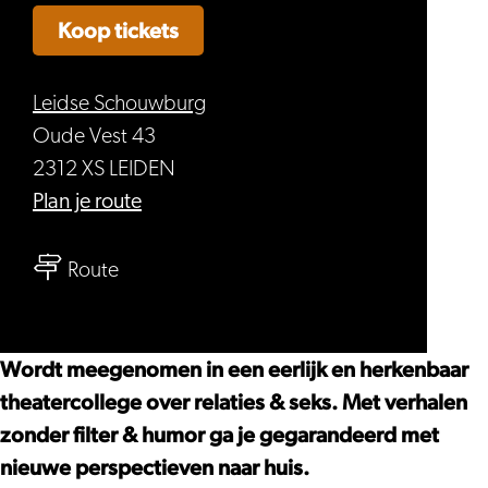
Koop tickets
Leidse Schouwburg
Oude Vest 43
2312 XS LEIDEN
naar
Plan je route
Debby
naar
Gerritsen,
Route
Debby
Eveline
Gerritsen,
Stallaart
Eveline
&
Wordt meegenomen in een eerlijk en herkenbaar
Stallaart
Ronald
theatercollege over relaties & seks. Met verhalen
&
Giphart
zonder filter & humor ga je gegarandeerd met
Ronald
–
nieuwe perspectieven naar huis.