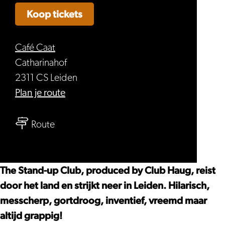
Koop tickets
Café Caat
Catharinahof
2311 CS Leiden
naar
Plan je route
Caat
naar
Comedy
Route
Caat
–
Comedy
The
–
Stand-
The Stand-up Club, produced by Club Haug, reist
The
up
door het land en strijkt neer in Leiden. Hilarisch,
Stand-
Club
messcherp, gortdroog, inventief, vreemd maar
up
#7
altijd grappig!