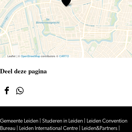
Comedy
–
The
Stand-
up
Club
#7
Leaflet
|
©
OpenStreetMap
contributors ©
CARTO
Deel deze pagina
Deel
Deel
deze
deze
pagina
pagina
Gemeente Leiden
op
op
|
Studeren in Leiden
|
Leiden Convention
Bureau
|
Leiden International Centre
|
Leiden&Partners
|
Facebook
WhatsApp