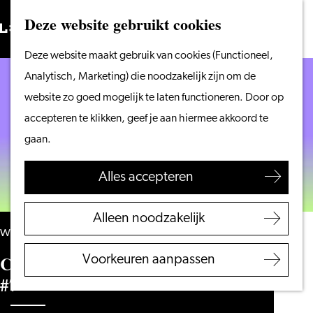
Vanaf het water
Deze website gebruikt cookies
Zoeken
Fietsen &
Menu
Zoeken
Ga
Deze website maakt gebruik van cookies (Functioneel,
wandelen
naar
Analytisch, Marketing) die noodzakelijk zijn om de
Winkelen
de
website zo goed mogelijk te laten functioneren. Door op
Eten & drinken
homepage
accepteren te klikken, geef je aan hiermee akkoord te
Met kinderen
gaan.
Blogs
Alles accepteren
Plan je bezoek
VVV Leiden
Alleen noodzakelijk
Bereikbaarheid
woensdag 14 april 2027
Overnachten
Caat Comedy – The Stand-up Club
Voorkeuren aanpassen
Regio Leiden
#7