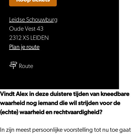
Leidse Schouwburg
Oude Vest 43
2312 XS LEIDEN
naar
Plan je route
Alex
naar
Agnew
Route
Alex
–
Agnew
No
–
More
Vindt Alex in deze duistere tijden van kneedbare
No
Heroes
waarheid nog iemand die wil strijden voor de
More
(echte) waarheid en rechtvaardigheid?
Heroes
In zijn meest persoonlijke voorstelling tot nu toe gaat