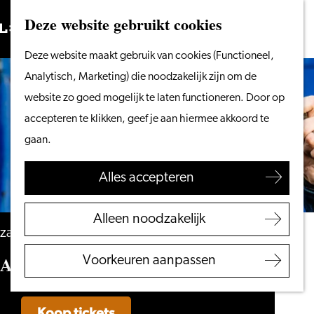
Vanaf het water
Deze website gebruikt cookies
Zoeken
Fietsen &
Menu
Zoeken
Ga
Deze website maakt gebruik van cookies (Functioneel,
wandelen
naar
Analytisch, Marketing) die noodzakelijk zijn om de
Winkelen
de
website zo goed mogelijk te laten functioneren. Door op
Eten & drinken
homepage
accepteren te klikken, geef je aan hiermee akkoord te
Met kinderen
gaan.
Blogs
Alles accepteren
Plan je bezoek
VVV Leiden
Alleen noodzakelijk
Bereikbaarheid
zaterdag 27 februari 2027
Overnachten
Alex Agnew – No More Heroes
Voorkeuren aanpassen
Regio Leiden
Koop tickets